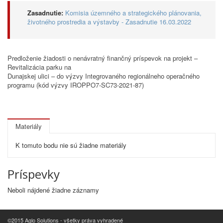
Zasadnutie:
Komisia územného a strategického plánovania,
životného prostredia a výstavby - Zasadnutie 16.03.2022
Predloženie žiadosti o nenávratný finančný príspevok na projekt –
Revitalizácia parku na
Dunajskej ulici – do výzvy Integrovaného regionálneho operačného
programu (kód výzvy IROPPO7-SC73-2021-87)
Materiály
K tomuto bodu nie sú žiadne materiály
Príspevky
Neboli nájdené žiadne záznamy
©2015 Aglo Solutions - všetky práva vyhradené