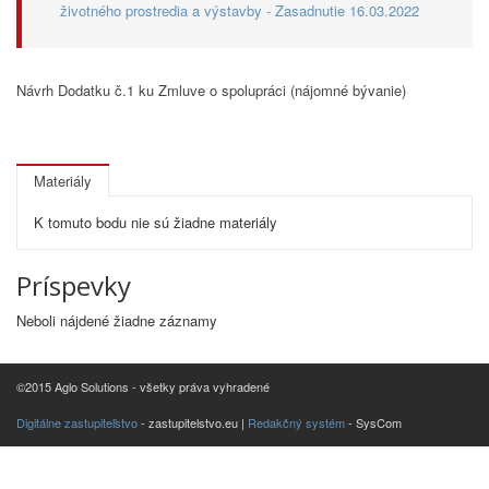
životného prostredia a výstavby - Zasadnutie 16.03.2022
Návrh Dodatku č.1 ku Zmluve o spolupráci (nájomné bývanie)
Materiály
K tomuto bodu nie sú žiadne materiály
Príspevky
Neboli nájdené žiadne záznamy
©2015 Aglo Solutions - všetky práva vyhradené
Digitálne zastupiteľstvo
- zastupitelstvo.eu |
Redakčný systém
- SysCom