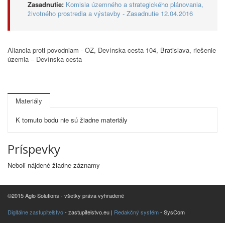
Zasadnutie:
Komisia územného a strategického plánovania,
životného prostredia a výstavby - Zasadnutie 12.04.2016
Aliancia proti povodniam - OZ, Devínska cesta 104, Bratislava, riešenie
územia – Devínska cesta
Materiály
K tomuto bodu nie sú žiadne materiály
Príspevky
Neboli nájdené žiadne záznamy
©2015 Aglo Solutions - všetky práva vyhradené
Digitálne zastupiteľstvo
- zastupitelstvo.eu |
Redakčný systém
- SysCom