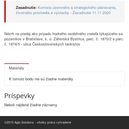
Zasadnutie:
Komisia územného a strategického plánovania,
životného prostredia a výstavby - Zasadnutie 11.11.2020
Návrh na predaj ako prípadu hodného osobitného zreteľa týkajúceho sa
pozemkov v Bratislave, k. ú. Záhorská Bystrica, parc. č. 1870/2 a parc.
č. 1874/5 - ulica Československých tankistov
Materiály
K tomuto bodu nie sú žiadne materiály
Príspevky
Neboli nájdené žiadne záznamy
©2015 Aglo Solutions - všetky práva vyhradené