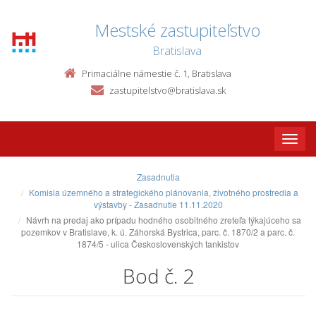
Mestské zastupiteľstvo
Bratislava
Primaciálne námestie č. 1, Bratislava
zastupitelstvo@bratislava.sk
Toggle
naviga
Zasadnutia
Komisia územného a strategického plánovania, životného prostredia a
výstavby - Zasadnutie 11.11.2020
Návrh na predaj ako prípadu hodného osobitného zreteľa týkajúceho sa
pozemkov v Bratislave, k. ú. Záhorská Bystrica, parc. č. 1870/2 a parc. č.
1874/5 - ulica Československých tankistov
Bod č. 2