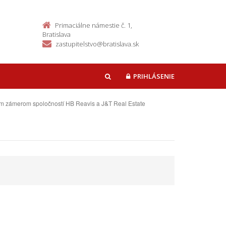
Primaciálne námestie č. 1,
Bratislava
zastupitelstvo@bratislava.sk
PRIHLÁSENIE
HĽADAŤ
ým zámerom spoločností HB Reavis a J&T Real Estate