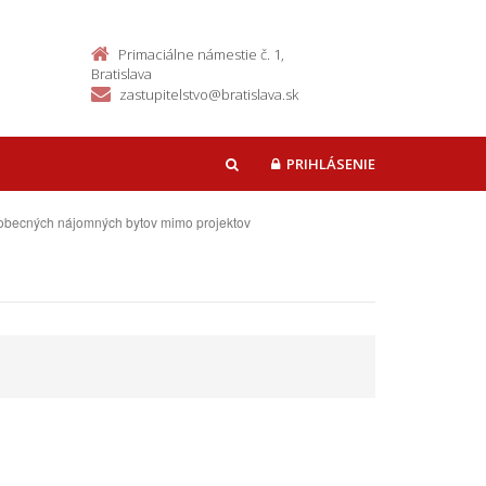
Primaciálne námestie č. 1,
Bratislava
zastupitelstvo@bratislava.sk
PRIHLÁSENIE
HĽADAŤ
 obecných nájomných bytov mimo projektov