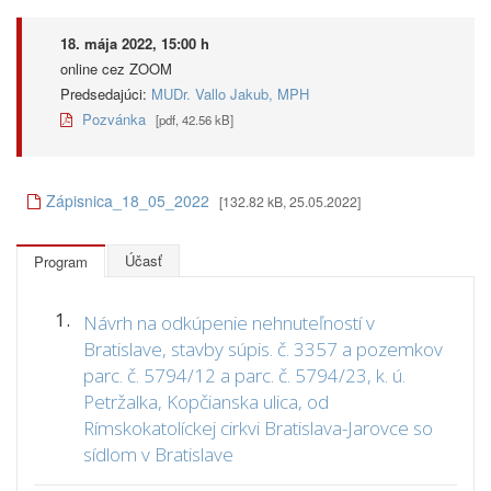
18. mája 2022, 15:00 h
online cez ZOOM
Predsedajúci:
MUDr. Vallo Jakub, MPH
Pozvánka
[pdf, 42.56 kB]
Zápisnica_18_05_2022
[132.82 kB, 25.05.2022]
Účasť
Program
1.
Návrh na odkúpenie nehnuteľností v
Bratislave, stavby súpis. č. 3357 a pozemkov
parc. č. 5794/12 a parc. č. 5794/23, k. ú.
Petržalka, Kopčianska ulica, od
Rímskokatolíckej cirkvi Bratislava-Jarovce so
sídlom v Bratislave