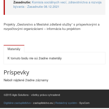
Zasadnutie:
Komisia sociálnych vecí, zdravotníctva a rozvoja
bývania - Zasadnutie 08.12.2021
Projekty „Gestorstvo a Mestské zdieľané služby“ s príspevkovými a
rozpočtovými organizáciami – informácia ku projektom
Materiály
K tomuto bodu nie sú žiadne materiály
Príspevky
Neboli nájdené žiadne záznamy
©2015 Aglo Solutions - všetky práva vyhradené
Digitálne zastupiteľstvo
- zastupitelstvo.eu |
Redakčný systém
- SysCom