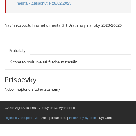
mesta - Zasadnutie 28.02.2023
Návrh rozpočtu hlavného mesta SR Bratislavy na roky 2023-20025
Materiály
K tomuto bodu nie sú žiadne materiály
Príspevky
Neboli nájdené žiadne záznamy
©2015 Aglo Solutions - všetky práva vyhradené
Digitálne zastupiteľstvo
- zastupitelstvo.eu |
Redakčný systém
- SysCom