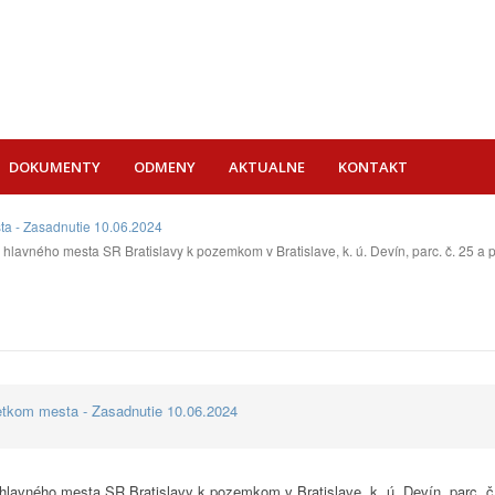
DOKUMENTY
ODMENY
AKTUALNE
KONTAKT
ta - Zasadnutie 10.06.2024
avného mesta SR Bratislavy k pozemkom v Bratislave, k. ú. Devín, parc. č. 25 a par
etkom mesta - Zasadnutie 10.06.2024
lavného mesta SR Bratislavy k pozemkom v Bratislave, k. ú. Devín, parc. č. 