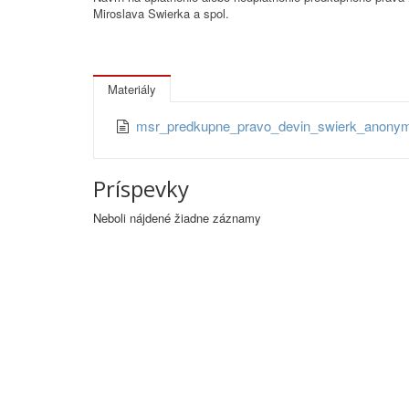
Miroslava Swierka a spol.
Materiály
msr_predkupne_pravo_devin_swierk_anon
Príspevky
Neboli nájdené žiadne záznamy