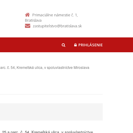
Primaciálne námestie č. 1,
Bratislava
zastupitelstvo@bratislava.sk
PRIHLÁSENIE
HĽADAŤ
c. č. 54, Kremeľská ulica, v spoluvlastníctve Miroslava
25 a parc. č. 54, Kremeľská ulica, v spoluvlastníctve