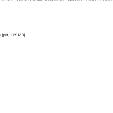
ym
[pdf, 1.39 MB]