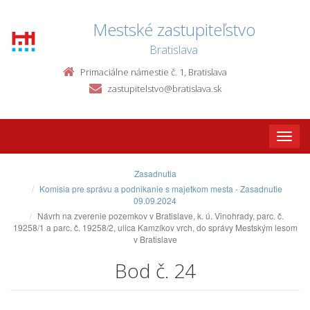
Mestské zastupiteľstvo
Bratislava
Primaciálne námestie č. 1, Bratislava
zastupitelstvo@bratislava.sk
Toggle
naviga
Zasadnutia
Komisia pre správu a podnikanie s majetkom mesta - Zasadnutie
09.09.2024
Návrh na zverenie pozemkov v Bratislave, k. ú. Vinohrady, parc. č.
19258/1 a parc. č. 19258/2, ulica Kamzíkov vrch, do správy Mestským lesom
v Bratislave
Bod č. 24