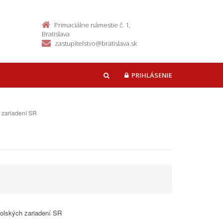
Primaciálne námestie č. 1,
Bratislava
zastupitelstvo@bratislava.sk
PRIHLÁSENIE
HĽADAŤ
h zariadení SR
kolských zariadení SR