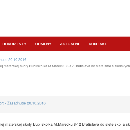
DOKUMENTY
ODMENY
AKTUALNE
KONTAKT
dnutie 20.10.2016
j materskej školy Bubliškôlka M.Marečku 8-12 Bratislava do siete škôl a školskýc
ort - Zasadnutie 20.10.2016
ej materskej školy Bubliškôlka M.Marečku 8-12 Bratislava do siete škôl a š