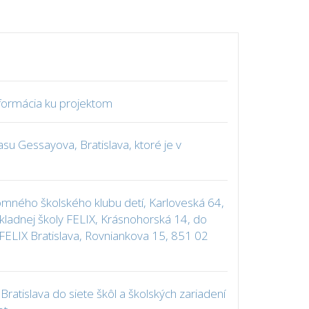
nformácia ku projektom
su Gessayova, Bratislava, ktoré je v
romného školského klubu detí, Karloveská 64,
ákladnej školy FELIX, Krásnohorská 14, do
 FELIX Bratislava, Rovniankova 15, 851 02
ratislava do siete škôl a školských zariadení