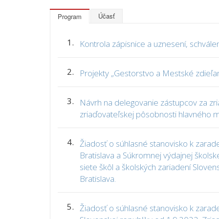
Účasť
Program
1.
Kontrola zápisnice a uznesení, schvál
2.
Projekty „Gestorstvo a Mestské zdieľa
3.
Návrh na delegovanie zástupcov za zria
zriaďovateľskej pôsobnosti hlavného m
4.
Žiadosť o súhlasné stanovisko k zarad
Bratislava a Súkromnej výdajnej školsk
siete škôl a školských zariadení Slove
Bratislava.
5.
Žiadosť o súhlasné stanovisko k zarade