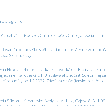
enie programu
né služby“ s príspevkovými a rozpočtovými organizáciami – i
ďovateľa do rady školského zariadenia pri Centre voľného ča
esta SR Bratislavy
eniu Elokovaného pracoviska, Karloveská 64, Bratislava, Súk
ej jedálne, Karloveská 64, Bratislava ako súčastí Súkromnej z
nskej republiky od 1.2.2022. Zriaďovateľ: Občianske združenie
niu Súkromnej materskej školy sv. Michala, Gajova 8, 811 09 B