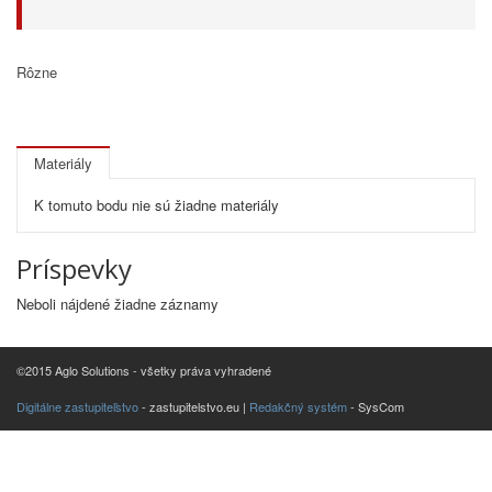
Rôzne
Materiály
K tomuto bodu nie sú žiadne materiály
Príspevky
Neboli nájdené žiadne záznamy
©2015 Aglo Solutions - všetky práva vyhradené
Digitálne zastupiteľstvo
- zastupitelstvo.eu |
Redakčný systém
- SysCom