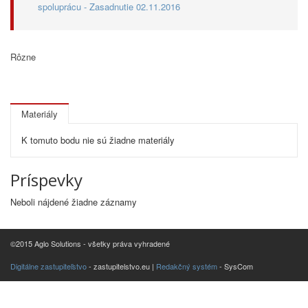
spoluprácu - Zasadnutie 02.11.2016
Rôzne
Materiály
K tomuto bodu nie sú žiadne materiály
Príspevky
Neboli nájdené žiadne záznamy
©2015 Aglo Solutions - všetky práva vyhradené
Digitálne zastupiteľstvo
- zastupitelstvo.eu |
Redakčný systém
- SysCom