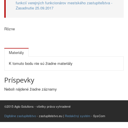
funkcií verejných funkcionárov mestského zastupiteľstva -
Zasadnutie 25.09.2017
Rôzne
Materiály
K tomuto bodu nie sú žiadne materiály
Príspevky
Neboli nájdené žiadne záznamy
©2015 Aglo Solutions - všetky práva vyhradené
Digitálne zastupiteľstvo
- zastupitelstvo.eu |
Redakčný systém
- SysCom