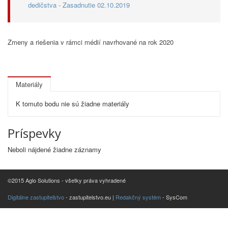
dedičstva - Zasadnutie 02.10.2019
Zmeny a riešenia v rámci médií navrhované na rok 2020
Materiály
K tomuto bodu nie sú žiadne materiály
Príspevky
Neboli nájdené žiadne záznamy
©2015 Aglo Solutions - všetky práva vyhradené
Digitálne zastupiteľstvo
- zastupitelstvo.eu |
Redakčný systém
- SysCom