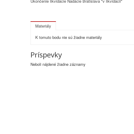
Ukončenie likvidácie Nadácie Bratislava "v likvidácii"
Materiály
K tomuto bodu nie sú žiadne materiály
Príspevky
Neboli nájdené žiadne záznamy