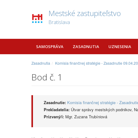
Mestské zastupiteľstvo
Bratislava
SAMOSPRÁVA
ZASADNUTIA
UZNESENIA
Zasadnutia
Komisia finančnej stratégie - Zasadnutie 09.04.2
Bod č. 1
Zasadnutie:
Komisia finančnej stratégie - Zasadnut
Prekladatelia:
Útvar správy mestských podnikov, Na
Prizvaný/í:
Mgr. Zuzana Trubíniová