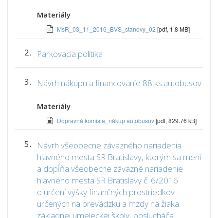
Materiály
MsR_03_11_2016_BVS_stanovy_02
[pdf, 1.8 MB]
2.
Parkovacia politika
3.
Návrh nákupu a financovanie 88 ks.autobusov
Materiály
Dopravná komisia_nákup autobusov
[pdf, 829.76 kB]
5.
Návrh všeobecne záväzného nariadenia
hlavného mesta SR Bratislavy, ktorým sa mení
a dopĺňa všeobecne záväzné nariadenie
hlavného mesta SR Bratislavy č. 6/2016
o určení výšky finančných prostriedkov
určených na prevádzku a mzdy na žiaka
základnej umeleckej školy, poslucháča