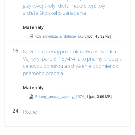
jazykovej školy, dieťa materskej školy
a dieťa školského zariadenia
Materiály
vzn_novelizacia_dotacie_skoly
[pdf, 45.32 kB]
16.
Návrh na predaj pozemku v Bratislave, k.ú.
Vajnory, parc. č. 1574/4, ako priamy predaj s
cenovou ponukou a schválenie podmienok
priameho predaja
Materiály
Priamy_predaj_vajnory_1574_4
[pdf, 3.66 MB]
24.
Rôzne