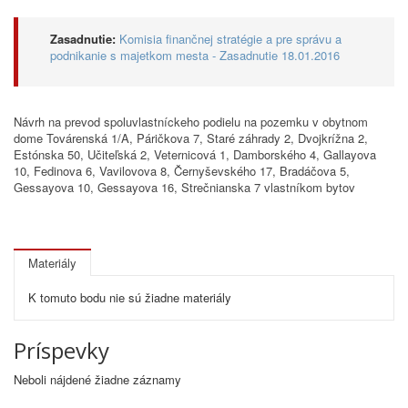
Zasadnutie:
Komisia finančnej stratégie a pre správu a
podnikanie s majetkom mesta - Zasadnutie 18.01.2016
Návrh na prevod spoluvlastníckeho podielu na pozemku v obytnom
dome Továrenská 1/A, Páričkova 7, Staré záhrady 2, Dvojkrížna 2,
Estónska 50, Učiteľská 2, Veternicová 1, Damborského 4, Gallayova
10, Fedinova 6, Vavilovova 8, Černyševského 17, Bradáčova 5,
Gessayova 10, Gessayova 16, Strečnianska 7 vlastníkom bytov
Materiály
K tomuto bodu nie sú žiadne materiály
Príspevky
Neboli nájdené žiadne záznamy