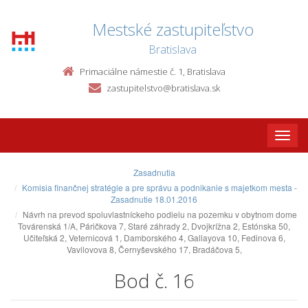
Mestské zastupiteľstvo
Bratislava
Primaciálne námestie č. 1, Bratislava
zastupitelstvo@bratislava.sk
Toggle
naviga
Zasadnutia
Komisia finančnej stratégie a pre správu a podnikanie s majetkom mesta -
Zasadnutie 18.01.2016
Návrh na prevod spoluvlastníckeho podielu na pozemku v obytnom dome
Továrenská 1/A, Páričkova 7, Staré záhrady 2, Dvojkrížna 2, Estónska 50,
Učiteľská 2, Veternicová 1, Damborského 4, Gallayova 10, Fedinova 6,
Vavilovova 8, Černyševského 17, Bradáčova 5,
Bod č. 16