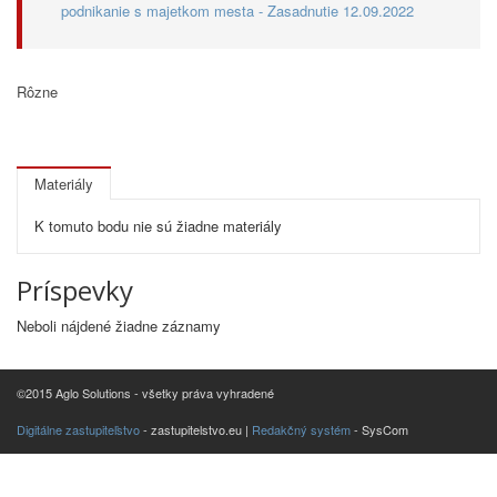
podnikanie s majetkom mesta - Zasadnutie 12.09.2022
Rôzne
Materiály
K tomuto bodu nie sú žiadne materiály
Príspevky
Neboli nájdené žiadne záznamy
©2015 Aglo Solutions - všetky práva vyhradené
Digitálne zastupiteľstvo
- zastupitelstvo.eu |
Redakčný systém
- SysCom