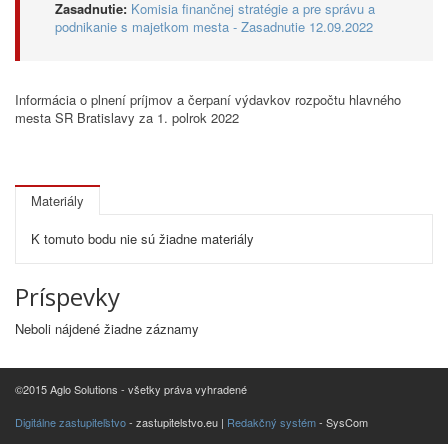
Zasadnutie:
Komisia finančnej stratégie a pre správu a
podnikanie s majetkom mesta - Zasadnutie 12.09.2022
Informácia o plnení príjmov a čerpaní výdavkov rozpočtu hlavného
mesta SR Bratislavy za 1. polrok 2022
Materiály
K tomuto bodu nie sú žiadne materiály
Príspevky
Neboli nájdené žiadne záznamy
©2015 Aglo Solutions - všetky práva vyhradené
Digitálne zastupiteľstvo
- zastupitelstvo.eu |
Redakčný systém
- SysCom