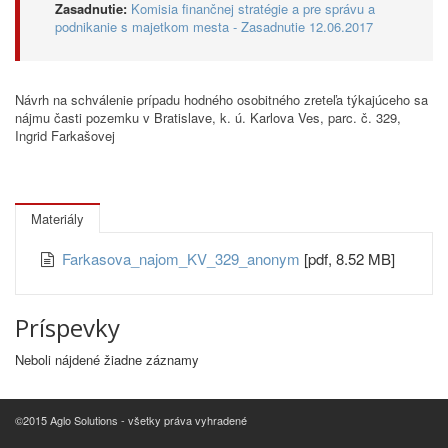
Zasadnutie:
Komisia finančnej stratégie a pre správu a
podnikanie s majetkom mesta - Zasadnutie 12.06.2017
Návrh na schválenie prípadu hodného osobitného zreteľa týkajúceho sa
nájmu časti pozemku v Bratislave, k. ú. Karlova Ves, parc. č. 329,
Ingrid Farkašovej
Materiály
Farkasova_najom_KV_329_anonym
[pdf, 8.52 MB]
Príspevky
Neboli nájdené žiadne záznamy
©2015 Aglo Solutions - všetky práva vyhradené