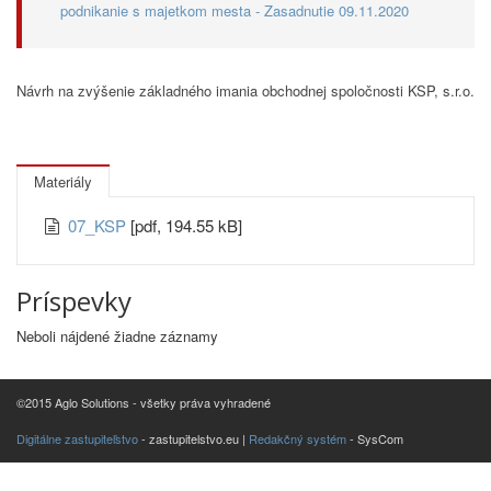
podnikanie s majetkom mesta - Zasadnutie 09.11.2020
Návrh na zvýšenie základného imania obchodnej spoločnosti KSP, s.r.o.
Materiály
07_KSP
[pdf, 194.55 kB]
Príspevky
Neboli nájdené žiadne záznamy
©2015 Aglo Solutions - všetky práva vyhradené
Digitálne zastupiteľstvo
- zastupitelstvo.eu |
Redakčný systém
- SysCom