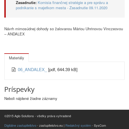
Zasadnutie:
Komisia finančnej stratégie a pre správu a
podnikanie s majetkom mesta - Zasadnutie 09.11.2020
Návrh mimosúdnej dohody so žalovanou Máriou Uhrinovou Vinczeovou
– ANDALEX
Materiály
06_ANDALEX_
[pdf, 644.39 kB]
Príspevky
Neboli nájdené žiadne záznamy
©2015 Aglo Solutions - všetky práva vyhradené
Digitálne zastupiteľstvo
- zastupitelstvo.eu |
Redakčný systém
- SysCom