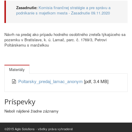
Zasadnutie:
Komisia finančnej stratégie a pre správu a
podnikanie s majetkom mesta - Zasadnutie 09.11.2020
Návrh na predaj ako prípadu hodného osobitného zreteľa týkajúceho sa
pozemku v Bratislave, k. ú. Lamač, parc. č. 1769/3, Petrovi
Poltárskemu s manželkou
Materiály
Poltarsky_predaj_lamac_anonym
[pdf, 3.4 MB]
Príspevky
Neboli nájdené žiadne záznamy
©2015 Aglo Solutions - všetky práva vyhradené