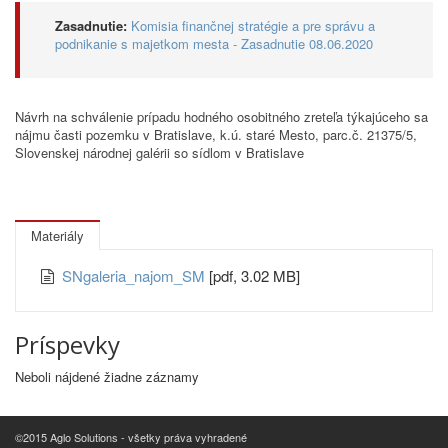
Zasadnutie:
Komisia finančnej stratégie a pre správu a
podnikanie s majetkom mesta - Zasadnutie 08.06.2020
Návrh na schválenie prípadu hodného osobitného zreteľa týkajúceho sa
nájmu časti pozemku v Bratislave, k.ú. staré Mesto, parc.č. 21375/5,
Slovenskej národnej galérii so sídlom v Bratislave
Materiály
SNgaleria_najom_SM
[pdf, 3.02 MB]
Príspevky
Neboli nájdené žiadne záznamy
©2015 Aglo Solutions - všetky práva vyhradené