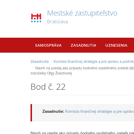
Mestské zastupiteľstvo
Bratislava
SAMOSPRÁVA
ZASADNUTIA
UZNESENIA
Zasadnutia
Komisia finančnej stratégie a pre správu a podn
Návrh na predaj ako prípadu hodného osobitného zreteľa týka
manželky Oľgy Žvachovej
Bod č. 22
Zasadnutie:
Komisia finančnej stratégie a pre sprá
Návrh na predaj ako prípadu hodného osobitného zreteľa tý