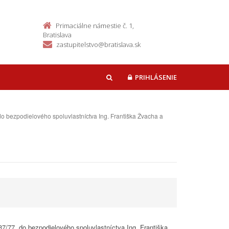
Primaciálne námestie č. 1,
Bratislava
zastupitelstvo@bratislava.sk
PRIHLÁSENIE
HĽADAŤ
do bezpodielového spoluvlastníctva Ing. Františka Žvacha a
7/77, do bezpodielového spoluvlastníctva Ing. Františka