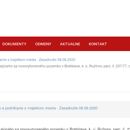
DOKUMENTY
ODMENY
AKTUALNE
KONTAKT
ikanie s majetkom mesta - Zasadnutie 08.06.2020
júceho sa novovytvoreného pozemku v Bratislave, k. ú. Ružinov, parc. č. 237/77, 
vu a podnikanie s majetkom mesta - Zasadnutie 08.06.2020
kajúceho sa novovytvoreného pozemku v Bratislave, k. ú. Ružinov, parc. č. 23