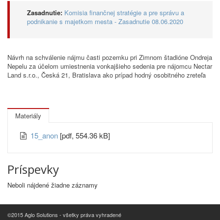
Zasadnutie:
Komisia finančnej stratégie a pre správu a
podnikanie s majetkom mesta - Zasadnutie 08.06.2020
Návrh na schválenie nájmu časti pozemku pri Zimnom štadióne Ondreja
Nepelu za účelom umiestnenia vonkajšieho sedenia pre nájomcu Nectar
Land s.r.o., Česká 21, Bratislava ako prípad hodný osobitného zreteľa
Materiály
15_anon
[pdf, 554.36 kB]
Príspevky
Neboli nájdené žiadne záznamy
©2015 Aglo Solutions - všetky práva vyhradené