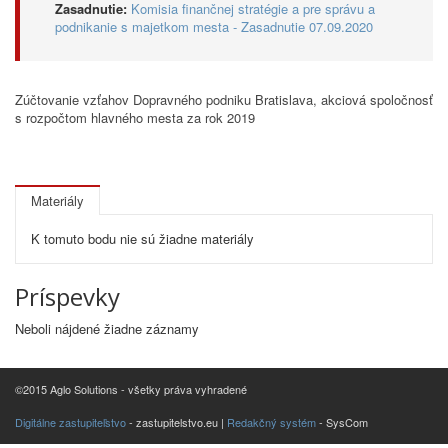
Zasadnutie:
Komisia finančnej stratégie a pre správu a
podnikanie s majetkom mesta - Zasadnutie 07.09.2020
Zúčtovanie vzťahov Dopravného podniku Bratislava, akciová spoločnosť
s rozpočtom hlavného mesta za rok 2019
Materiály
K tomuto bodu nie sú žiadne materiály
Príspevky
Neboli nájdené žiadne záznamy
©2015 Aglo Solutions - všetky práva vyhradené
Digitálne zastupiteľstvo
- zastupitelstvo.eu |
Redakčný systém
- SysCom