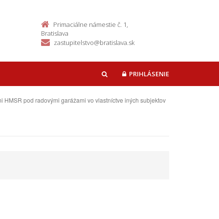
Primaciálne námestie č. 1,
Bratislava
zastupitelstvo@bratislava.sk
PRIHLÁSENIE
HĽADAŤ
mi HMSR pod radovými garážami vo vlastníctve iných subjektov