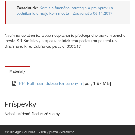
Zasadnutie:
Komisia finančnej stratégie a pre správu a
podnikanie s majetkom mesta - Zasadnutie 06.11.2017
Návrh na uplatnenie, alebo neuplatnenie predkupného práva hlavného
mesta SR Bratislavy k spoluvlastníckemu podielu na pozemku v
Bratislave, k. ú. Dúbravka, parc. č. 3503/17
Materiály
PP_kottman_dubravka_anonym
[pdf, 1.97 MB]
Príspevky
Neboli nájdené žiadne záznamy
©2015 Aglo Solutions - všetky práva vyhradené