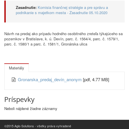
Zasadnutie:
Komisia finančnej stratégie a pre správu a
podnikanie s majetkom mesta - Zasadnutie 05.10.2020
Návrh na predaj ako prípadu hodného osobitného zreteľa týkajúceho sa
pozemkov v Bratislave, k. ú. Devín, parc. č. 1564/4, parc. č. 1579/1,
parc. č. 1580/1 a parc. č. 1581/1, Gronárska ulica
Materiály
Gronarska_predaj_devin_anonym
[pdf, 4.77 MB]
Príspevky
Neboli nájdené žiadne záznamy
©2015 Aglo Solutions - všetky práva vyhradené