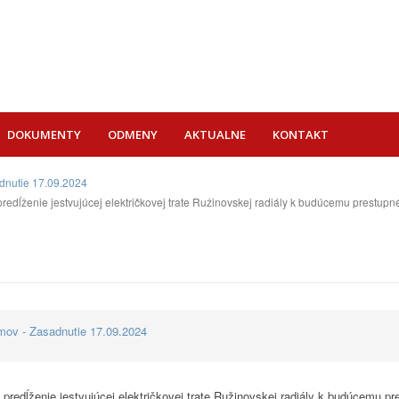
DOKUMENTY
ODMENY
AKTUALNE
KONTAKT
dnutie 17.09.2024
 predĺženie jestvujúcej električkovej trate Ružinovskej radiály k budúcemu pres
mov - Zasadnutie 17.09.2024
- predĺženie jestvujúcej električkovej trate Ružinovskej radiály k budúcem