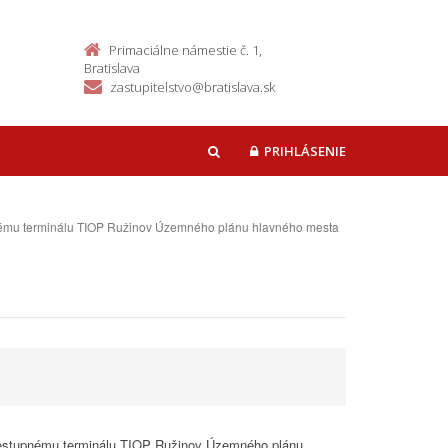
Primaciálne námestie č. 1,
Bratislava
zastupitelstvo@bratislava.sk
PRIHLÁSENIE
HĽADAŤ
tupnému terminálu TIOP Ružinov Územného plánu hlavného mesta
u prestupnému terminálu TIOP Ružinov Územného plánu