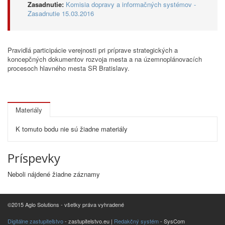
Zasadnutie:
Komisia dopravy a informačných systémov -
Zasadnutie 15.03.2016
Pravidlá participácie verejnosti pri príprave strategických a
koncepčných dokumentov rozvoja mesta a na územnoplánovacích
procesoch hlavného mesta SR Bratislavy.
Materiály
K tomuto bodu nie sú žiadne materiály
Príspevky
Neboli nájdené žiadne záznamy
©2015 Aglo Solutions - všetky práva vyhradené
Digitálne zastupiteľstvo
- zastupitelstvo.eu |
Redakčný systém
- SysCom