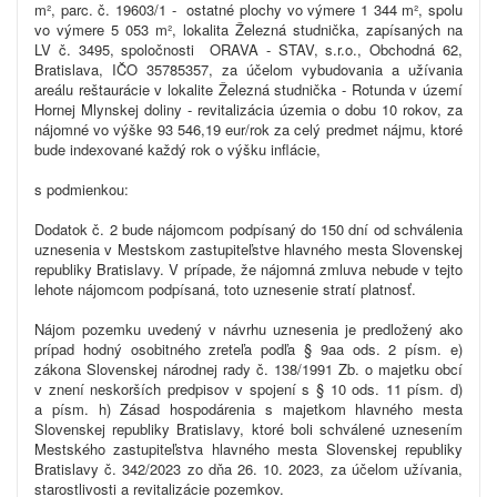
m², parc. č.
19603/1 - ostatné plochy vo výmere 1 344 m², spolu
vo výmere 5 053 m², lokalita Železná studnička, zapísaných na
LV č. 3495, spoločnosti ORAVA
-
STAV, s.r.o., Obchodná 62,
Bratislava, IČO 35785357, za účelom vybudovania a užívania
areálu reštaurácie v lokalite Železná studnička - Rotunda v území
Hornej Mlynskej doliny - revitalizácia územia o dobu 10 rokov, za
nájomné vo výške 93 546,19 eur/rok za celý predmet nájmu, ktoré
bude indexované každý rok o výšku inflácie,
s podmienkou:
Dodatok č. 2 bude nájomcom podpísaný do 150 dní od schválenia
uznesenia v Mestskom zastupiteľstve hlavného mesta Slovenskej
republiky Bratislavy. V prípade, že nájomná zmluva nebude v tejto
lehote nájomcom podpísaná, toto uznesenie stratí platnosť.
Nájom pozemku uvedený v návrhu uznesenia je predložený ako
prípad hodný osobitného zreteľa podľa § 9aa ods. 2 písm. e)
zákona Slovenskej národnej rady č. 138/1991 Zb. o majetku obcí
v znení neskorších predpisov v spojení s § 10 ods. 11 písm. d)
a písm. h) Zásad hospodárenia s majetkom hlavného mesta
Slovenskej republiky Bratislavy, ktoré boli schválené uznesením
Mestského zastupiteľstva hlavného mesta Slovenskej republiky
Bratislavy č. 342/2023 zo dňa 26. 10. 2023, za účelom užívania,
starostlivosti a revitalizácie pozemkov.