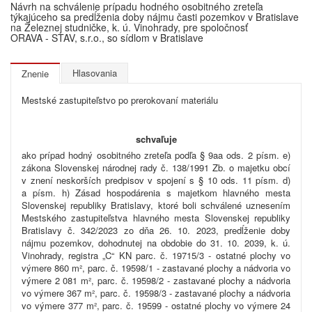
Návrh na schválenie prípadu hodného osobitného zreteľa
týkajúceho sa predĺženia doby nájmu časti pozemkov v Bratislave
na Železnej studničke, k. ú. Vinohrady, pre spoločnosť
ORAVA - STAV, s.r.o., so sídlom v Bratislave
Hlasovania
Znenie
Mestské zastupiteľstvo po prerokovaní materiálu
schvaľuje
ako prípad hodný osobitného zreteľa podľa § 9aa ods. 2 písm. e)
zákona Slovenskej národnej rady č.
138/1991
Zb. o majetku obcí
v znení neskorších predpisov v spojení s § 10 ods. 11 písm. d)
a písm. h) Zásad hospodárenia s majetkom hlavného mesta
Slovenskej republiky Bratislavy, ktoré boli schválené uznesením
Mestského zastupiteľstva hlavného mesta Slovenskej republiky
Bratislavy č. 342/2023 zo dňa 26.
10.
2023, predĺženie doby
nájmu pozemko
v, dohodnutej na obdobie do 31. 10. 2039, k. ú.
Vinohrady, registra „C“ KN parc. č. 19715/3 - ostatné plochy vo
výmere 860 m², parc. č. 19598/1 - zastavané plochy a nádvoria vo
výmere 2 081 m², parc. č. 19598/2 - zastavané plochy a nádvoria
vo výmere 367 m², parc. č. 19598/3 - zastavané plochy a nádvoria
vo výmere 377 m², parc. č. 19599 - ostatné plochy vo výmere 24