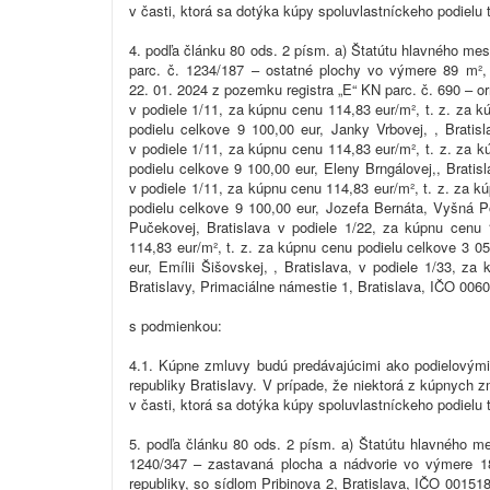
v časti, ktorá sa dotýka kúpy spoluvlastníckeho podielu 
4. podľa článku 80 ods. 2 písm. a) Štatútu hlavného me
parc. č. 1234/187 – ostatné plochy vo výmere 89 m²,
22. 01. 2024 z pozemku registra „E“ KN parc. č. 690 – o
v podiele 1/11, za kúpnu cenu 114,83 eur/m², t. z. za k
podielu celkove 9 100,00 eur, Janky Vrbovej, , Bratis
v podiele 1/11, za kúpnu cenu 114,83 eur/m², t. z. za k
podielu celkove 9 100,00 eur, Eleny Brngálovej,, Bratis
v podiele 1/11, za kúpnu cenu 114,83 eur/m², t. z. za k
podielu celkove 9 100,00 eur, Jozefa Bernáta, Vyšná P
Pučekovej, Bratislava v podiele 1/22, za kúpnu cenu 
114,83 eur/m², t. z. za kúpnu cenu podielu celkove 3 05
eur, Emílii Šišovskej, , Bratislava, v podiele 1/33, z
Bratislavy, Primaciálne námestie 1, Bratislava, IČO 006
s podmienkou:
4.1. Kúpne zmluvy budú predávajúcimi ako podielovými
republiky Bratislavy. V prípade, že niektorá z kúpnych
v časti, ktorá sa dotýka kúpy spoluvlastníckeho podielu 
5. podľa článku 80 ods. 2 písm. a) Štatútu hlavného m
1240/347 – zastavaná plocha a nádvorie vo výmere 188
republiky, so sídlom Pribinova 2, Bratislava, IČO 00151