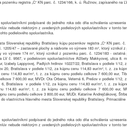
 pozemku registra „C“ KN parc. č. 1234/166, k. ú. Ružinov, zapísaného na L
 spoluvlastníkmi podpísané do jedného roka odo dňa schválenia uznesenia
 zmlúv nebude niektorým z uvedených podielových spoluvlastníkov v tomto te
tohto podielového spoluvlastníka.
esta Slovenskej republiky Bratislavy kúpu pozemkov registra „C“ KN parc. č
. 1205/47 – zastavané plochy a nádvorie vo výmere 183 m², ktorý vznikol z 
y vo výmere 174 m², ktorý vznikol z pozemku parc. č. 1234/183 - ostatn
a LV č. 9567, v podielovom spoluvlastníctve Alžbety Makkyovej, ulica 8. má
ur, Izabely Lappyovej, Padlých hrdinov 10227/22, Bratislava v podiele 1/12, 
ov 20, Bratislava v podiele 1/12, za kúpnu cenu 114,83 eur/m², t. z. za kúp
 cenu 114,83 eur/m², t. z. za kúpnu cenu podielu celkove 7 600,00 eur, Tib
celkove 7 600,00 eur, MVDr. Ota Orbana, Veterná 6, Prešov v podiele 1/12, z
 6, Bratislava v podiele 1/12, za kúpnu cenu 114,83 eur/m², t. z. za kúpn
enu 114,83 eur/m², t. z. za kúpnu cenu podielu celkove 7 600,00 eur, 
kúpnu cenu podielu celkove 3 800,00 eur, MUDr. Kataríne Andrejčákovej, Štrb
r, do vlastníctva hlavného mesta Slovenskej republiky Bratislavy, Primaciáln
 spoluvlastníkmi podpísané do jedného roka odo dňa schválenia uzneseni
 zmlúv nebude niektorým z uvedených podielových spoluvlastníkov v tomto te