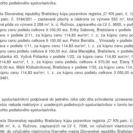
tohto podielového spoluvlastníka.
sta Slovenskej republiky Bratislavy kúpu pozemkov registra „C“ KN parc. č. 
 parc. č. 3184/201 – zastavané plochy a nádvoria vo výmere 553 m², kto
rná pôda vo výmere 2 258 m², k. ú. Ružinov, zapísaného na LV č. 9555, v podi
úpnu cenu podielu celkove 9 100,00 eur, Eriky Sabovej, Bratislava v podiele
lava v podiele 2/11, za kúpnu cenu 114,83 eur/m², t. z. za kúpnu cenu po
úpnu cenu podielu celkove 9 100,00 eur, Petra Bernáta, , Vinosady v podiel
lava v podiele 1/11, za kúpnu cenu 114,83 eur/m², t. z. za kúpnu cenu podie
úpnu cenu podielu celkove 9 100,00 eur, Jána Macejáka, Bratislava, v podiel
olianka 43, Vyšná Polianka v podiele 1/22, za kúpnu cenu 114,83 eur/m², t.
114,83 eur/m², t. z. za kúpnu cenu podielu celkove 4 570,00 eur, Eleny M
0,00 eur, Márii Klobušníkovej, Bratislava v podiele 1/33, za kúpnu cenu 114
a kúpnu cenu 114,83 eur/m², t. z. za kúpnu cenu podielu celkove 3 050,00 
03481,
 spoluvlastníkmi podpísané do jedného roka odo dňa schválenia uzneseni
 zmlúv nebude niektorým z uvedených podielových spoluvlastníkov v tomto te
tohto podielového spoluvlastníka.
esta Slovenskej republiky Bratislavy kúpu pozemkov registra „C“ KN parc. č
 m², k. ú. Ružinov, zapísaných na LV č. 7036, vo výlučnom vlastníctve 
866, do výlučného vlastníctva hlavného mesta Slovenskej republiky Bratisla