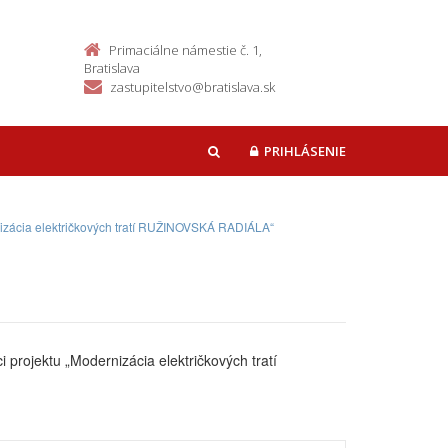
Primaciálne námestie č. 1,
Bratislava
zastupitelstvo@bratislava.sk
PRIHLÁSENIE
HĽADAŤ
rnizácia električkových tratí RUŽINOVSKÁ RADIÁLA“
projektu „Modernizácia električkových tratí