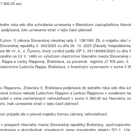
7 900,00 eur,
ého roka odo dňa schválenia uznesenia v Mestskom zastupiteľstve hlavnéh
písaná, toto uznesenie stratí v tejto časti platnosť.
15 písm. f) zákona Slovenskej národnej rady č. 138/1991 Zb. o majetku obcí v
Slovenskej republiky č. 342/2023 zo dňa 26. 10. 2023 (Zásady hospodáreni
mere 88 m², k. ú. Čunovo, ktorý vznikol podľa GP č. 231140084/2023 zo dňa 0
saného na LV č. 1469 vo výlučnom vlastníctve hlavného mesta Slovenskej rep
 Rappa a Lenky Rappovej, Bratislava, za pozemok registra „C“ KN parc. č.
vlastníctve Ľudovíta Rappa, Bratislava, s finančným vyrovnaním v sume 3 3
Rappovou, Znievska 5, Bratislava podpísaná do jedného roka odo dňa sch
zámená zmluva nebude Ľudovítom Rappom a Lenkou Rappovou v uvedenom termín
ozdiel v cene zamieňaných nehnuteľnosti v sume 3 360,00 eur hlavnému mes
 inak uznesenie stratí v tejto časti platnosť.
nom prípade ide o prevod majetku formou zámeny nehnuteľností.
 v prospech hlavného mesta Slovenskej republiky Bratislavy, spočívajúceho 
 odstránenia a akýchkoľvek stavebných úprav stavebného objektu SO č. 124