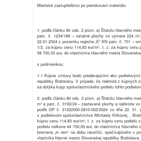
Mestské zastupiteľstvo po prerokovaní materiálu
1. podľa článku 80 ods. 2 písm. a) Štatútu hlavného me
parc. č. 1234/189 – ostatné plochy vo výmere 224 m²
22.01.2024 z pozemku registra „E“ KN parc. č. 701 – or
1/2, za kúpnu cenu 114,83 eur/m², t. z. za kúpnu cenu 
58 700,00 eur, do vlastníctva hlavného mesta Slovenskej
s podmienkou:
1.1 Kúpne zmluvy budú predávajúcimi ako podielovými
republiky Bratislavy. V prípade, že niektorá z kúpnych 
sa dotýka kúpy spoluvlastníckeho podielu tohto podielov
2. podľa článku 80 ods. 2 písm. a) Štatútu hlavného me
m² a parc. č. 3193/24 – zastavané plochy a nádvoria v
podľa GP č. 31322000-2910-002/2024 zo dňa 22. 01. 2
v podielovom spoluvlastníctve Michaely Kitkovej, , Brat
kúpnu cenu 114,83 eur/m², t. z. za kúpnu cenu podielu c
podielu celkove 44 700,00 eur, do vlastníctva hlavného
bremena „in rem“ na dobu neurčitú, spočívajúceho v p
vlastníka hlavné mesto Slovenskej republiky Bratislava,