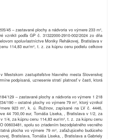
1205/45 – zastavané plochy a nádvoria vo výmere 233 m²,
ré vznikli podľa GP č. 31322000-2910-002/2024 zo dňa
ielovom spoluvlastníctve Moniky Rehákovej, Bratislava v
cenu 114,83 eur/m², t. z. za kúpnu cenu podielu celkove
 v Mestskom zastupiteľstve hlavného mesta Slovenskej
míne podpísaná, uznesenie stratí platnosť v časti, ktorá
 3184/129 – zastavané plochy a nádvoria vo výmere 1 218
34/190 – ostatné plochy vo výmere 79 m², ktorý vznikol
ýmere 923 m², k. ú. Ružinov, zapísané na LV č. 4446,
ove 44 700,00 eur, Tomáša Liseka, , Bratislava v 1/2, za
 v 1/4, za kúpnu cenu 114,83 eur/m², t. z. za kúpnu cenu
 IČO 00603481, spolu so zriadením bezodplatného vecného
ostatná plocha vo výmere 79 m², zaťažujúceho budúceho
ovej, Bratislava, Tomáša Liseka, , Bratislava a Gabriely