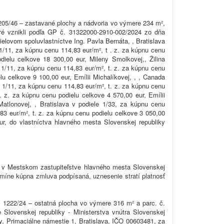
1205/46 – zastavané plochy a nádvoria vo výmere 234 m²,
ré vznikli podľa GP č. 31322000-2910-002/2024 zo dňa
elovom spoluvlastníctve Ing. Pavla Bernáta, , Bratislava
 1/11, za kúpnu cenu 114,83 eur/m², t . z. za kúpnu cenu
dielu celkove 18 300,00 eur, Mileny Smolkovej,, Žilina
e 1/11, za kúpnu cenu 114,83 eur/m², t. z. za kúpnu cenu
lu celkove 9 100,00 eur, Emílii Michalíkovej, , , Canada
e 1/11, za kúpnu cenu 114,83 eur/m², t. z. za kúpnu cenu
 z. za kúpnu cenu podielu celkove 4 570,00 eur, Emílii
atlonovej, , Bratislava v podiele 1/33, za kúpnu cenu
,83 eur/m², t. z. za kúpnu cenu podielu celkove 3 050,00
eur, do vlastníctva hlavného mesta Slovenskej republiky
a v Mestskom zastupiteľstve hlavného mesta Slovenskej
rmíne kúpna zmluva podpísaná, uznesenie stratí platnosť
. 1222/24 – ostatná plocha vo výmere 316 m² a parc. č.
Slovenskej republiky - Ministerstva vnútra Slovenskej
vy, Primaciálne námestie 1, Bratislava, IČO 00603481, za