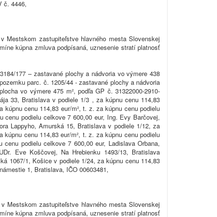
V č. 4446,
 v Mestskom zastupiteľstve hlavného mesta Slovenskej
rmíne kúpna zmluva podpísaná, uznesenie stratí platnosť
. 3184/177 – zastavané plochy a nádvoria vo výmere 438
pozemku parc. č. 1205/44 - zastavané plochy a nádvoria
á plocha vo výmere 475 m², podľa GP č. 31322000-2910-
ja 33, Bratislava v podiele 1/3 , za kúpnu cenu 114,83
za kúpnu cenu 114,83 eur/m², t. z. za kúpnu cenu podielu
nu cenu podielu celkove 7 600,00 eur, Ing. Evy Barčovej,
ora Lappyho, Amurská 15, Bratislava v podiele 1/12, za
a kúpnu cenu 114,83 eur/m², t. z. za kúpnu cenu podielu
u cenu podielu celkove 7 600,00 eur, Ladislava Orbana,
MUDr. Eve Koščovej, Na Hrebienku 1493/13, Bratislava
ská 1067/1, Košice v podiele 1/24, za kúpnu cenu 114,83
e námestie 1, Bratislava, IČO 00603481,
a v Mestskom zastupiteľstve hlavného mesta Slovenskej
rmíne kúpna zmluva podpísaná, uznesenie stratí platnosť