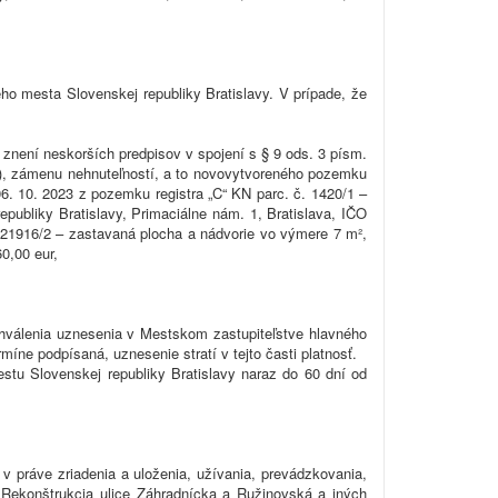
o mesta Slovenskej republiky Bratislavy. V prípade, že
 znení neskorších predpisov v spojení s § 9 ods. 3 písm.
a), zámenu nehnuteľností, a to novovytvoreného pozemku
6. 10. 2023 z pozemku registra „C“ KN parc. č. 1420/1 –
ubliky Bratislavy, Primaciálne nám. 1, Bratislava, IČO
 21916/2 – zastavaná plocha a nádvorie vo výmere 7 m²,
60,00 eur,
válenia uznesenia v Mestskom zastupiteľstve hlavného
e podpísaná, uznesenie stratí v tejto časti platnosť.
tu Slovenskej republiky Bratislavy naraz do 60 dní od
v práve zriadenia a uloženia, užívania, prevádzkovania,
 Rekonštrukcia ulice Záhradnícka a Ružinovská a iných