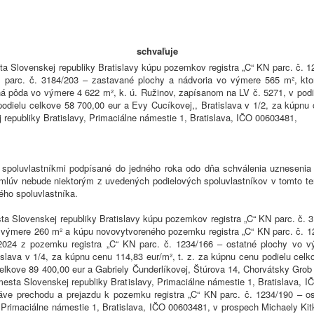
schvaľuje
sta Slovenskej republiky Bratislavy kúpu pozemkov registra „C“ KN parc. č. 
, parc. č. 3184/203 – zastavané plochy a nádvoria vo výmere 565 m², kto
ná pôda vo výmere 4 622 m², k. ú. Ružinov, zapísanom na LV č. 5271, v pod
podielu celkove 58 700,00 eur a Evy Cucíkovej,, Bratislava v 1/2, za kúpnu 
 republiky Bratislavy, Primaciálne námestie 1, Bratislava, IČO 00603481,
 spoluvlastníkmi podpísané do jedného roka odo dňa schválenia uznesenia
zmlúv nebude niektorým z uvedených podielových spoluvlastníkov v tomto ter
ého spoluvlastníka.
sta Slovenskej republiky Bratislavy kúpu pozemkov registra „C“ KN parc. č.
o výmere 260 m² a kúpu novovytvoreného pozemku registra „C“ KN parc. č. 12
024 z pozemku registra „C“ KN parc. č. 1234/166 – ostatné plochy vo v
islava v 1/4, za kúpnu cenu 114,83 eur/m², t. z. za kúpnu cenu podielu celk
elkove 89 400,00 eur a Gabriely Čunderlíkovej, Štúrova 14, Chorvátsky Grob
 mesta Slovenskej republiky Bratislavy, Primaciálne námestie 1, Bratislava,
ráve prechodu a prejazdu k pozemku registra „C“ KN parc. č. 1234/190 – 
 Primaciálne námestie 1, Bratislava, IČO 00603481, v prospech Michaely Kitk