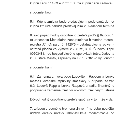
kúpnu cenu 114,83 eur/m², t. z. za kúpnu cenu celkove 5
s podmienkou:
5.1. Kúpna zmluva bude predávajúcim podpísaná do jedn
kúpna zmluva nebude predávajúcim v uvedenom termíne pod
6. ako prípad hodný osobitného zreteľa podľa § 9a ods. 
e) uznesenia Mestského zastupiteľstva hlavného mesta 
registra „C“ KN parc. č. 1420/5 – ostatná plocha vo vý
ostatná plocha vo výmere 2 723 m², k. ú. Čunovo, zapí
00603481, do bezpodielového spoluvlastníctva Ľudovíta
k. ú. Staré Mesto, zapísaný na LV č. 7782 vo výlučnom 
s podmienkami:
6.1. Zámenná zmluva bude Ľudovítom Rappom a Lenkou 
mesta Slovenskej republiky Bratislavy. V prípade, že 
6.2. Ľudovít Rapp a Lenka Rappová uhradia finančný r
podpísania zámennej zmluvy obidvomi zmluvnými stranami,
Dôvod hodný osobitného zreteľa spočíva v tom, že v da
7. zriadenie vecného bremena „in rem“ na dobu neurčitú
údržby, opravy, úpravy, rekonštrukcie, modernizácie,