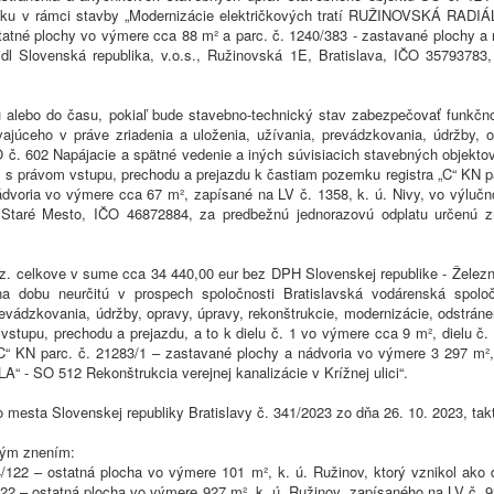
zku v rámci stavby „Modernizácie električkových tratí RUŽINOVSKÁ RADIÁ
tatné plochy vo výmere cca 88 m² a parc. č. 1240/383 - zastavané plochy a
dl Slovenská republika, v.o.s., Ružinovská 1E, Bratislava, IČO 35793783
ú alebo do času, pokiaľ bude stavebno-technický stav zabezpečovať funkčn
ajúceho v práve zriadenia a uloženia, užívania, prevádzkovania, údržby, o
č. 602 Napájacie a spätné vedenie a iných súvisiacich stavebných objekto
 právom vstupu, prechodu a prejazdu k častiam pozemku registra „C“ KN pa
dvoria vo výmere cca 67 m², zapísané na LV č. 1358, k. ú. Nivy, vo výlučn
ť Staré Mesto, IČO 46872884, za predbežnú jednorazovú odplatu urče
 z. celkove v sume cca 34 440,00 eur bez DPH Slovenskej republike - Železn
a dobu neurčitú v prospech spoločnosti Bratislavská vodárenská spoloč
prevádzkovania, údržby, opravy, úpravy, rekonštrukcie, modernizácie, odstrá
m vstupu, prechodu a prejazdu, a to k dielu č. 1 vo výmere cca 9 m², dielu 
C“ KN parc. č. 21283/1 – zastavané plochy a nádvoria vo výmere 3 297 m²,
 - SO 512 Rekonštrukcia verejnej kanalizácie v Krížnej ulici“.
mesta Slovenskej republiky Bratislavy č. 341/2023 zo dňa 26. 10. 2023, tak
vým znením:
4/122 – ostatná plocha vo výmere 101 m², k. ú. Ružinov, ktorý vznikol ako
22 – ostatná plocha vo výmere 927 m², k. ú. Ružinov, zapísaného na LV č. 9