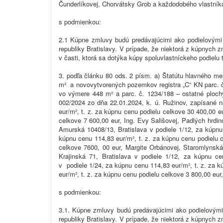
Čunderlíkovej, Chorvátsky Grob a každodobého vlastníka
s podmienkou:
2.1 Kúpne zmluvy budú predávajúcimi ako podielovými
republiky Bratislavy. V prípade, že niektorá z kúpnych
v časti, ktorá sa dotýka kúpy spoluvlastníckeho podielu 
3. podľa článku 80 ods. 2 písm. a) Štatútu hlavného m
m² a novovytvorených pozemkov registra „C“ KN parc. č
vo výmere 448 m² a parc. č. 1234/188 – ostatné ploch
002/2024 zo dňa 22.01.2024, k. ú. Ružinov, zapísané n
eur/m², t. z. za kúpnu cenu podielu celkove 30 400,00 e
celkove 7 600,00 eur, Ing. Evy Sališovej, Padlých hrdin
Amurská 10408/13, Bratislava v podiele 1/12, za kúpnu
kúpnu cenu 114,83 eur/m², t. z. za kúpnu cenu podielu 
celkove 7600, 00 eur, Margite Orbánovej, Staromlynská
Krajinská 71, Bratislava v podiele 1/12, za kúpnu c
v podiele 1/24, za kúpnu cenu 114,83 eur/m², t. z. za 
eur/m², t. z. za kúpnu cenu podielu celkove 3 800,00 eu
s podmienkou:
3.1. Kúpne zmluvy budú predávajúcimi ako podielovými
republiky Bratislavy. V prípade, že niektorá z kúpnych