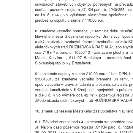
súvisiacich stavebných objektov potrebných na prevád
častiam pozemku registra „C“ KN parc. č. 1240/355 - os
na LV č. 6743, vo výlučnom vlastníctve spoločnosti Li
predbežnú odplatu v sume 7 110,00 eur.
8. zriadenie vecného bremena „in rem“ na dobu neurčit
hlavného mesta Slovenskej republiky Bratislavy, spočív
a akýchkoľvek stavebných úprav stavebného objektu SO 
električkových tratí RUŽINOVSKÁ RADIÁLA“, spojených s
cca 716 m² a parc. č. 10550/13 - zastavané plochy a ná
Mateja Korvína 1, 811 07 Bratislava – mestská čas
Slovenskej republiky Bratislavou.
9. zaplatenie odplaty v sume 210,00 eur/m² bez DPH, t.
31364501, za zriadenie vecného bremena „in rem“, n
spočívajúceho v práve zriadenia a uloženia, užívania, 
verejnej kanalizácie v Krížnej ulici, spojených s právo
a dielu č. 4 vo výmere cca 42 m² k pozemku registra „
„Modernizácia električkových tratí RUŽINOVSKÁ RADIÁLA“
10. zmenu uznesenia Mestského zastupiteľstva hlavného 
6.1. Pôvodné znenie bodu 4. uznesenia sa nahrádza no
„4. Nájom časti pozemku registra „C“ KN parc. č. 1528
29. 09. 2023 z pozemku registra „C“ KN parc. č. 15284/1