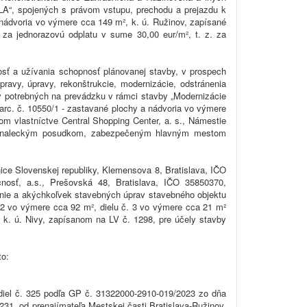
LA“, spojených s právom vstupu, prechodu a prejazdu k
 nádvoria vo výmere cca 149 m², k. ú. Ružinov, zapísané
, za jednorazovú odplatu v sume 30,00 eur/m², t. z. za
osť a užívania schopnosť plánovanej stavby, v prospech
pravy, úpravy, rekonštrukcie, modernizácie, odstránenia
v potrebných na prevádzku v rámci stavby „Modernizácie
rc. č. 10550/1 - zastavané plochy a nádvoria vo výmere
om vlastníctve Central Shopping Center, a. s., Námestie
nú znaleckým posudkom, zabezpečeným hlavným mestom
ice Slovenskej republiky, Klemensova 8, Bratislava, IČO
nosť, a.s., Prešovská 48, Bratislava, IČO 35850370,
nenie a akýchkoľvek stavebných úprav stavebného objektu
č. 2 vo výmere cca 92 m², dielu č. 3 vo výmere cca 21 m²
 k. ú. Nivy, zapísanom na LV č. 1298, pre účely stavby
to:
 diel č. 325 podľa GP č. 31322000-2910-019/2023 zo dňa
231, od prenajímateľa Mestskej časti Bratislava-Ružinov,