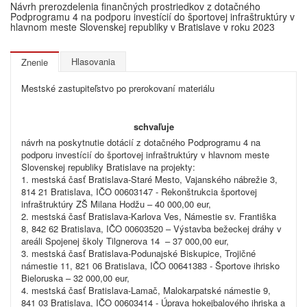
Návrh prerozdelenia finančných prostriedkov z dotačného
Podprogramu 4 na podporu investícií do športovej infraštruktúry v
hlavnom meste Slovenskej republiky v Bratislave v roku 2023
Hlasovania
Znenie
Mestské zastupiteľstvo po prerokovaní materiálu
schvaľuje
návrh na poskytnutie dotácií z dotačného Podprogramu 4 na
podporu investícií do športovej infraštruktúry v hlavnom meste
Slovenskej republiky Bratislave na projekty:
1. mestská časť Bratislava-Staré Mesto, Vajanského nábrežie 3,
814 21 Bratislava, IČO 00603147 - Rekonštrukcia športovej
infraštruktúry ZŠ Milana Hodžu – 40 000,00 eur,
2. mestská časť Bratislava-Karlova Ves, Námestie sv. Františka
8, 842 62 Bratislava, IČO 00603520 – Výstavba bežeckej dráhy v
areáli Spojenej školy Tilgnerova 14 – 37 000,00 eur,
3. mestská časť Bratislava-Podunajské Biskupice, Trojičné
námestie 11, 821 06 Bratislava, IČO 00641383 - Športove ihrisko
Bieloruska – 32 000,00 eur,
4. mestská časť Bratislava-Lamač, Malokarpatské námestie 9,
841 03 Bratislava, IČO 00603414 - Úprava hokejbalového ihriska a