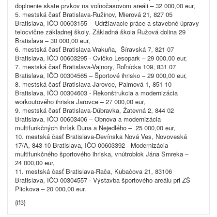
doplnenie skate prvkov na voľnočasovom areáli – 32 000,00 eur,
5. mestská časť Bratislava-Ružinov, Mierová 21, 827 05
Bratislava, IČO 00603155 - Udržiavacie práce a stavebné úpravy
telocvične základnej školy. Základná škola Ružová dolina 29
Bratislava – 30 000,00 eur,
6. mestská časť Bratislava-Vrakuňa, Šíravská 7, 821 07
Bratislava, IČO 00603295 - Cvičko Lesopark – 29 000,00 eur,
7. mestská časť Bratislava-Vajnory, Roľnícka 109, 831 07
Bratislava, IČO 00304565 – Športové ihrisko – 29 000,00 eur,
8. mestská časť Bratislava-Jarovce, Palmová 1, 851 10
Bratislava, IČO 00304603 - Rekonštrukcia a modernizácia
workoutového ihriska Jarovce – 27 000,00 eur,
9. mestská časť Bratislava-Dúbravka, Žatevná 2, 844 02
Bratislava, IČO 00603406 – Obnova a modernizácia
multifunkčných ihrísk Duna a Nejedlého –
25 000,00 eur,
10. mestská časť Bratislava-Devínska Nová Ves, Novoveská
17/A, 843 10 Bratislava, IČO 00603392 - Modernizácia
multifunkčného športového ihriska, vnútroblok Jána Smreka –
24 000,00 eur,
11. mestská časť Bratislava-Rača, Kubačova 21, 83106
Bratislava, IČO 00304557 - Výstavba športového areálu pri ZŠ
Plickova – 20 000,00 eur.
{if3}