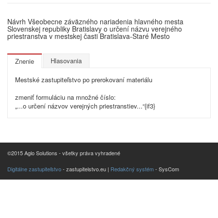
Návrh Všeobecne záväzného nariadenia hlavného mesta
Slovenskej republiky Bratislavy o určení názvu verejného
priestranstva v mestskej časti Bratislava-Staré Mesto
Hlasovania
Znenie
Mestské zastupiteľstvo po prerokovaní materiálu
zmeniť formuláciu na množné číslo:
„...o určení názvov verejných priestranstiev...“{if3}
©2015 Aglo Solutions - všetky práva vyhradené
Digitálne zastupiteľstvo
- zastupitelstvo.eu |
Redakčný systém
- SysCom