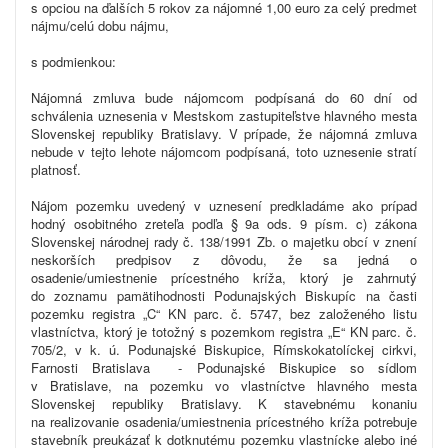
s opciou na ďalších 5 rokov za nájomné 1,00 euro za celý predmet
nájmu/celú dobu nájmu,
s podmienkou:
Nájomná zmluva bude nájomcom podpísaná do 60 dní od
schválenia uznesenia v Mestskom zastupiteľstve hlavného mesta
Slovenskej republiky Bratislavy. V prípade, že nájomná zmluva
nebude v tejto lehote nájomcom podpísaná, toto uznesenie stratí
platnosť.
Nájom pozemku uvedený v uznesení predkladáme ako prípad
hodný osobitného zreteľa podľa § 9a ods. 9 písm. c) zákona
Slovenskej národnej rady č. 138/1991 Zb. o majetku obcí v znení
neskorších predpisov z dôvodu, že sa jedná o
osadenie/umiestnenie prícestného kríža, ktorý je zahrnutý
do zoznamu pamätihodnosti Podunajských Biskupíc na časti
pozemku registra „C“ KN parc. č. 5747, bez založeného listu
vlastníctva, ktorý je totožný s pozemkom registra „E“ KN parc. č.
705/2, v k. ú. Podunajské Biskupice, Rímskokatolíckej cirkvi,
Farnosti Bratislava - Podunajské Biskupice so sídlom
v Bratislave, na pozemku vo vlastníctve hlavného mesta
Slovenskej republiky Bratislavy. K stavebnému konaniu
na realizovanie osadenia/umiestnenia prícestného kríža potrebuje
stavebník preukázať k dotknutému pozemku vlastnícke alebo iné