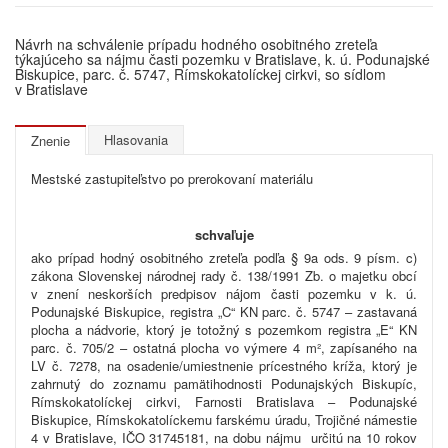
Návrh na schválenie prípadu hodného osobitného zreteľa
týkajúceho sa nájmu časti pozemku v Bratislave, k. ú. Podunajské
Biskupice, parc. č. 5747, Rímskokatolíckej cirkvi, so sídlom
v Bratislave
Hlasovania
Znenie
Mestské zastupiteľstvo po prerokovaní materiálu
schvaľuje
ako prípad hodný osobitného zreteľa podľa § 9a ods. 9 písm. c)
zákona Slovenskej národnej rady č. 138/1991 Zb. o majetku obcí
v znení neskorších predpisov nájom časti pozemku v k. ú.
Podunajské Biskupice, registra „C“ KN parc. č. 5747 – zastavaná
plocha a nádvorie, ktorý je totožný s pozemkom registra „E“ KN
parc. č. 705/2 – ostatná plocha vo výmere 4 m², zapísaného na
LV č. 7278, na osadenie/umiestnenie prícestného kríža, ktorý je
zahrnutý do zoznamu pamätihodnosti Podunajských Biskupíc,
Rímskokatolíckej cirkvi, Farnosti Bratislava – Podunajské
Biskupice, Rímskokatolíckemu farskému úradu, Trojičné námestie
4 v Bratislave, IČO 31745181, na dobu nájmu určitú na 10 rokov