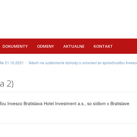
DOKUMENTY
ODMENY
AKTUALNE
KONTAKT
tie 21.10.2021
Návrh na uzatvorenie dohody o urovnaní so spoločnosťou Invesco B
a 2)
u Invesco Bratislava Hotel Investment a.s., so sídlom v Bratislave