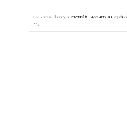
uzatvorenie dohody o urovnaní č. 248804882100 a pokra
{if3}