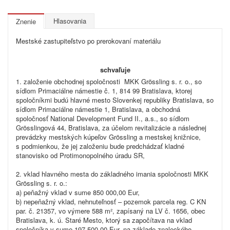
Hlasovania
Znenie
Mestské zastupiteľstvo po prerokovaní materiálu
schvaľuje
1. založenie obchodnej spoločnosti MKK Grössling s. r. o., so
sídlom Primaciálne námestie č. 1, 814 99 Bratislava, ktorej
spoločníkmi budú hlavné mesto Slovenkej republiky Bratislava, so
sídlom Primaciálne námestie 1, Bratislava, a obchodná
spoločnosť National Development Fund II., a.s., so sídlom
Grösslingová 44, Bratislava, za účelom revitalizácie a následnej
prevádzky mestských kúpeľov Grössling a mestskej knižnice,
s podmienkou, že jej založeniu bude predchádzať kladné
stanovisko od Protimonopolného úradu SR,
2. vklad hlavného mesta do základného imania spoločnosti MKK
Grössling s. r. o.:
a) peňažný vklad v sume 850 000,00 Eur,
b) nepeňažný vklad, nehnuteľnosť – pozemok parcela reg. C KN
par. č. 21357, vo výmere 588 m², zapísaný na LV č. 1656, obec
Bratislava, k. ú. Staré Mesto, ktorý sa započítava na vklad
spoločníka v sume 197 500,00 Eur, na základe znaleckého