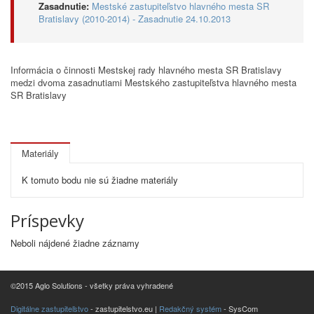
Zasadnutie:
Mestské zastupiteľstvo hlavného mesta SR
Bratislavy (2010-2014) - Zasadnutie 24.10.2013
Informácia o činnosti Mestskej rady hlavného mesta SR Bratislavy
medzi dvoma zasadnutiami Mestského zastupiteľstva hlavného mesta
SR Bratislavy
Materiály
K tomuto bodu nie sú žiadne materiály
Príspevky
Neboli nájdené žiadne záznamy
©2015 Aglo Solutions - všetky práva vyhradené
Digitálne zastupiteľstvo
- zastupitelstvo.eu |
Redakčný systém
- SysCom