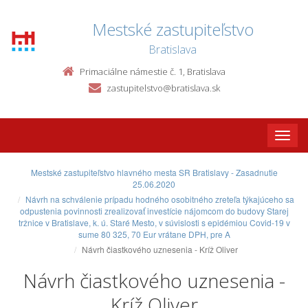
Mestské zastupiteľstvo
Bratislava
Primaciálne námestie č. 1, Bratislava
zastupitelstvo@bratislava.sk
Toggle
naviga
Mestské zastupiteľstvo hlavného mesta SR Bratislavy - Zasadnutie
25.06.2020
Návrh na schválenie prípadu hodného osobitného zreteľa týkajúceho sa
odpustenia povinnosti zrealizovať investície nájomcom do budovy Starej
tržnice v Bratislave, k. ú. Staré Mesto, v súvislosti s epidémiou Covid-19 v
sume 80 325, 70 Eur vrátane DPH, pre A
Návrh čiastkového uznesenia - Kríž Oliver
Návrh čiastkového uznesenia -
Kríž Oliver