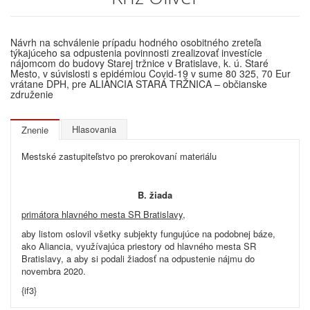
Návrh na schválenie prípadu hodného osobitného zreteľa
týkajúceho sa odpustenia povinnosti zrealizovať investície
nájomcom do budovy Starej tržnice v Bratislave, k. ú. Staré
Mesto, v súvislosti s epidémiou Covid-19 v sume 80 325, 70 Eur
vrátane DPH, pre ALIANCIA STARÁ TRŽNICA – občianske
združenie
Hlasovania
Znenie
Mestské zastupiteľstvo po prerokovaní materiálu
B.
žiada
primátora hlavného mesta SR Bratislavy,
aby listom oslovil všetky subjekty fungujúce na podobnej báze,
ako Aliancia, využívajúca priestory od hlavného mesta SR
Bratislavy, a aby si podali žiadosť na odpustenie nájmu do
novembra 2020.
{if3}