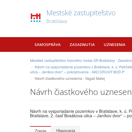
Mestské zastupiteľstvo
Bratislava
SAMOSPRÁVA
ZASADNUTIA
UZNESENIA
Mestské zastupiteľstvo hlavného mesta SR Bratislavy - Zasadnu
Návrh na vysporiadanie pozemkov v Bratislave, k. ú. Petrža
ulica – Janíkov dvor“ – pokračovanie - AKO DRUHÝ BOD P
Návrh čiastkového uznesenia - Vagač Matej
Návrh čiastkového uzneseni
Návrh na vysporiadanie pozemkov v Bratislave, k. ú. 
Bratislave, 2. časť Bosákova ulica – Janíkov dvor“ – p
Hlasovania
Znenie