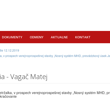
DOKUMENTY
ODMENY
AKTUALNE
KONTAKT
tie 12.12.2019
lka, v prospech verejnoprospešnej stavby „Nosný systém MHD, prevádzkový úsek Jan
a - Vagač Matej
Petržalka, v prospech verejnoprospešnej stavby „Nosný systém MHD, p
okračovanie