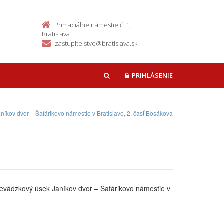
Primaciálne námestie č. 1,
Bratislava
zastupitelstvo@bratislava.sk
PRIHLÁSENIE
HĽADAŤ
íkov dvor – Šafárikovo námestie v Bratislave, 2. časť Bosákova
revádzkový úsek Janíkov dvor – Šafárikovo námestie v