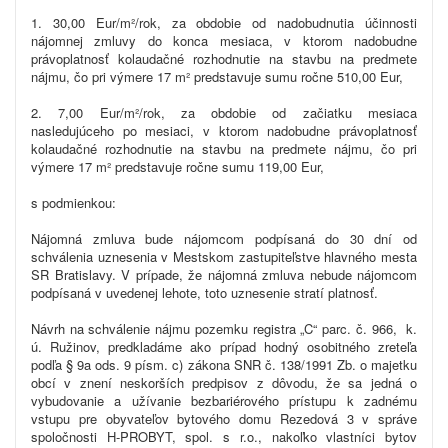
1. 30,00 Eur/m²/rok, za obdobie od nadobudnutia účinnosti
nájomnej zmluvy do konca mesiaca, v ktorom nadobudne
právoplatnosť kolaudačné rozhodnutie na stavbu na predmete
nájmu, čo pri výmere 17 m² predstavuje sumu ročne 510,00 Eur,
2. 7,00 Eur/m²/rok, za obdobie od začiatku mesiaca
nasledujúceho po mesiaci, v ktorom nadobudne právoplatnosť
kolaudačné rozhodnutie na stavbu na predmete nájmu, čo pri
výmere 17 m² predstavuje ročne sumu 119,00 Eur,
s podmienkou:
Nájomná zmluva bude nájomcom podpísaná do 30 dní od
schválenia uznesenia v Mestskom zastupiteľstve hlavného mesta
SR Bratislavy. V prípade, že nájomná zmluva nebude nájomcom
podpísaná v uvedenej lehote, toto uznesenie stratí platnosť.
Návrh na schválenie nájmu pozemku registra „C“ parc. č. 966, k.
ú. Ružinov, predkladáme ako prípad hodný osobitného zreteľa
podľa § 9a ods. 9 písm. c) zákona SNR č. 138/1991 Zb. o majetku
obcí v znení neskorších predpisov z dôvodu, že sa jedná o
vybudovanie a užívanie bezbariérového prístupu k zadnému
vstupu pre obyvateľov bytového domu Rezedová 3 v správe
spoločnosti H-PROBYT, spol. s r.o., nakoľko vlastníci bytov