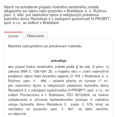
Návrh na schválenie prípadu hodného osobitného zreteľa
týkajúceho sa nájmu častí pozemku v Bratislave, k. ú. Ružinov,
parc. č. 966, pre vlastníkov bytov a nebytových priestorov
bytového domu Rezedová 3 v zastúpení spoločnosti H-PROBYT,
spol. s r.o., so sídlom v Bratislave
Hlasovania
Znenie
Mestské zastupiteľstvo po prerokovaní materiálu
schvaľuje
ako prípad hodný osobitného zreteľa podľa § 9a ods. 9 písm. c)
zákona SNR č. 138/1991 Zb. o majetku obcí v znení neskorších
predpisov nájom časti pozemku registra „C“ KN v Bratislave, k. ú.
Ružinov, parc. č. 966 – ostatné plochy vo výmere 17 m²,
pre vlastníkov bytov a nebytových priestorov bytového domu
Rezedová 3, v zastúpení spoločnosťou H-PROBYT, spol. s r.o., so
sídlom Povraznícka 4 v Bratislave, IČO 35722924, za účelom
vybudovania a užívania bezbariérového prístupu k zadnému
vstupu bytového domu Rezedová 3, súpis. č. 579, ktorý sa
nachádza na pozemku parc. č. 967, na dobu neurčitú,
za nájomné: