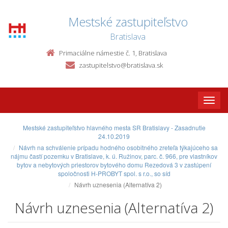
Mestské zastupiteľstvo
Bratislava
Primaciálne námestie č. 1, Bratislava
zastupitelstvo@bratislava.sk
Toggle
naviga
Mestské zastupiteľstvo hlavného mesta SR Bratislavy - Zasadnutie
24.10.2019
Návrh na schválenie prípadu hodného osobitného zreteľa týkajúceho sa
nájmu častí pozemku v Bratislave, k. ú. Ružinov, parc. č. 966, pre vlastníkov
bytov a nebytových priestorov bytového domu Rezedová 3 v zastúpení
spoločnosti H-PROBYT spol. s r.o., so síd
Návrh uznesenia (Alternatíva 2)
Návrh uznesenia (Alternatíva 2)