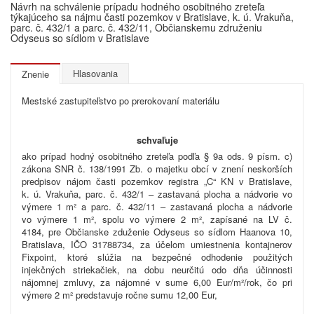
Návrh na schválenie prípadu hodného osobitného zreteľa
týkajúceho sa nájmu časti pozemkov v Bratislave, k. ú. Vrakuňa,
parc. č. 432/1 a parc. č. 432/11, Občianskemu združeniu
Odyseus so sídlom v Bratislave
Hlasovania
Znenie
Mestské zastupiteľstvo po prerokovaní materiálu
schvaľuje
ako prípad hodný osobitného zreteľa podľa § 9a ods. 9 písm. c)
zákona SNR č. 138/1991 Zb. o majetku obcí v znení neskorších
predpisov nájom časti pozemkov registra „C“ KN v Bratislave,
k. ú. Vrakuňa, parc. č.
432/1 – zastavaná plocha a nádvorie vo
výmere 1 m² a parc. č. 432/11
–
zastavaná plocha a nádvorie
vo
výmere 1 m², spolu vo výmere 2 m², zapísané na LV č.
4184, pre Občianske zduženie Odyseus so sídlom Haanova 10,
Bratislava, IČO
31788734, za účelom umiestnenia kontajnerov
Fixpoint, ktoré slúžia na bezpečné odhodenie použitých
injekčných striekačiek, na dobu neurčitú odo dňa účinnosti
nájomnej zmluvy, za
nájomné v
sume 6,00 Eur/m²/rok, čo pri
výmere 2 m² predstavuje ročne sumu 12,00 Eur,