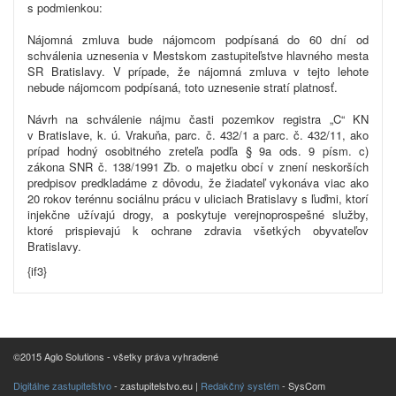
s podmienkou:
Nájomná zmluva bude nájomcom podpísaná do 60 dní od
schválenia uznesenia v Mestskom zastupiteľstve hlavného mesta
SR Bratislavy. V prípade, že nájomná zmluva v tejto lehote
nebude nájomcom podpísaná, toto uznesenie stratí platnosť.
N
ávrh na schválenie nájmu časti pozemkov registra „C“ KN
v Bratislave, k. ú. Vrakuňa, parc. č. 432/1 a parc. č. 432/11, ako
prípad hodný osobitného zreteľa podľa § 9a ods. 9 písm. c)
zákona SNR č.
138/1991
Zb. o majetku obcí v znení neskorších
predpisov predkladáme z dôvodu, že žiadateľ vykonáva viac ako
20
rokov terénnu sociálnu prácu v uliciach Bratislavy s ľuďmi, ktorí
injekčne užívajú drogy, a
poskytuje verejnoprospešné služby,
ktoré prispievajú k ochrane zdravia všetkých obyvateľov
Bratislavy.
{if3}
©2015 Aglo Solutions - všetky práva vyhradené
Digitálne zastupiteľstvo
- zastupitelstvo.eu |
Redakčný systém
- SysCom