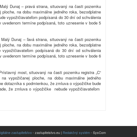
 Malý Dunaj – pravá strana, situovaný na časti pozemku
nej ploche, na dobu maximálne jedného roka, bezodplatne
 bude vypožičiavateľom podpísaná do 30 dní od schválenia
v uvedenom termíne podpísaná, toto uznesenie v bode 5
– Malý Dunaj – ľavá strana, situovaný na časti pozemku
nej ploche, na dobu maximálne jedného roka, bezodplatne
de vypožičiavateľom podpísaná do 30 dní od schválenia
v uvedenom termíne podpísaná, toto uznesenie v bode 6
Prístavný most, situovaný na časti pozemku registra „C“
ia na vypožičanej ploche, na dobu maximálne jedného
n line dotazníka s podmienkou, že zmluva o výpožičke bude
ípade, že zmluva o výpožičke nebude vypožičiavateľom
igitálne zastupiteľstvo
- zastupitelstvo.eu |
Redakčný systém
- SysCom