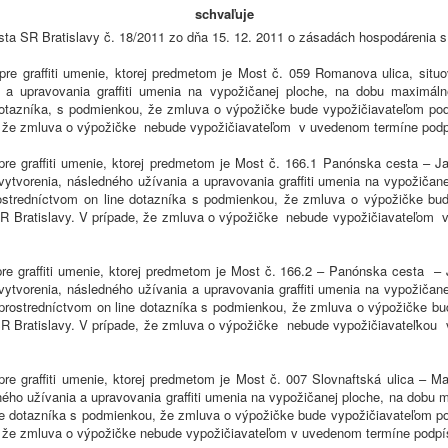
schvaľuje
ta SR Bratislavy č. 18/2011 zo dňa 15. 12. 2011 o zásadách hospodárenia 
re graffiti umenie, ktorej predmetom je Most č. 059 Romanova ulica, situov
a a upravovania graffiti umenia na vypožičanej ploche, na dobu maximáln
ine dotazníka, s podmienkou, že zmluva o výpožičke bude vypožičiavateľom 
, že zmluva o výpožičke nebude vypožičiavateľom v uvedenom termíne podpís
re graffiti umenie, ktorej predmetom je Most č. 166.1 Panónska cesta – J
m vytvorenia, následného užívania a upravovania graffiti umenia na vypožič
prostredníctvom on line dotazníka s podmienkou, že zmluva o výpožičke b
R Bratislavy. V prípade, že zmluva o výpožičke nebude vypožičiavateľom v
re graffiti umenie, ktorej predmetom je Most č. 166.2 – Panónska cesta – 
m vytvorenia, následného užívania a upravovania graffiti umenia na vypožič
a prostredníctvom on line dotazníka s podmienkou, že zmluva o výpožičke b
R Bratislavy. V prípade, že zmluva o výpožičke nebude vypožičiavateľkou 
e graffiti umenie, ktorej predmetom je Most č. 007 Slovnaftská ulica – Ma
dného užívania a upravovania graffiti umenia na vypožičanej ploche, na dob
n line dotazníka s podmienkou, že zmluva o výpožičke bude vypožičiavateľom
, že zmluva o výpožičke nebude vypožičiavateľom v uvedenom termíne podpísa