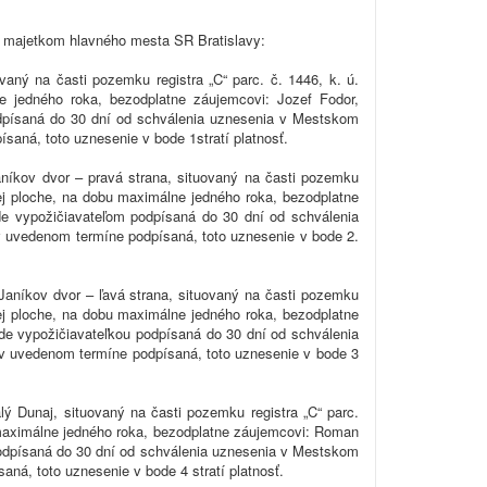
s majetkom hlavného mesta SR Bratislavy:
aný na časti pozemku registra „C“ parc. č. 1446, k. ú.
e jedného roka, bezodplatne záujemcovi: Jozef Fodor,
podpísaná do 30 dní od schválenia uznesenia v Mestskom
aná, toto uznesenie v bode 1stratí platnosť.
aníkov dvor – pravá strana, situovaný na časti pozemku
anej ploche, na dobu maximálne jedného roka, bezodplatne
ude vypožičiavateľom podpísaná do 30 dní od schválenia
 uvedenom termíne podpísaná, toto uznesenie v bode 2.
Janíkov dvor – ľavá strana, situovaný na časti pozemku
anej ploche, na dobu maximálne jedného roka, bezodplatne
ude vypožičiavateľkou podpísaná do 30 dní od schválenia
v uvedenom termíne podpísaná, toto uznesenie v bode 3
lý Dunaj, situovaný na časti pozemku registra „C“ parc.
u maximálne jedného roka, bezodplatne záujemcovi: Roman
 podpísaná do 30 dní od schválenia uznesenia v Mestskom
ná, toto uznesenie v bode 4 stratí platnosť.