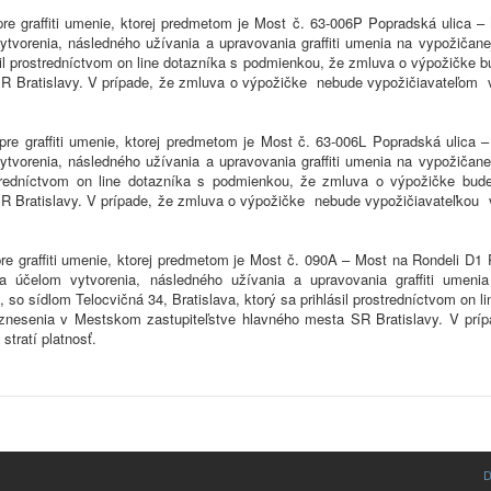
re graffiti umenie, ktorej predmetom je Most č. 63-006P Popradská ulica –
 vytvorenia, následného užívania a upravovania graffiti umenia na vypožiča
ásil prostredníctvom on line dotazníka s podmienkou, že zmluva o výpožičke
R Bratislavy. V prípade, že zmluva o výpožičke nebude vypožičiavateľom 
re graffiti umenie, ktorej predmetom je Most č. 63-006L Popradská ulica 
 vytvorenia, následného užívania a upravovania graffiti umenia na vypožiča
ostredníctvom on line dotazníka s podmienkou, že zmluva o výpožičke bu
R Bratislavy. V prípade, že zmluva o výpožičke nebude vypožičiavateľkou 
e graffiti umenie, ktorej predmetom je Most č. 090A – Most na Rondeli D1 
za účelom vytvorenia, následného užívania a upravovania graffiti umen
., so sídlom Telocvičná 34, Bratislava, ktorý sa prihlásil prostredníctvom o
uznesenia v Mestskom zastupiteľstve hlavného mesta SR Bratislavy. V pr
tratí platnosť.
D