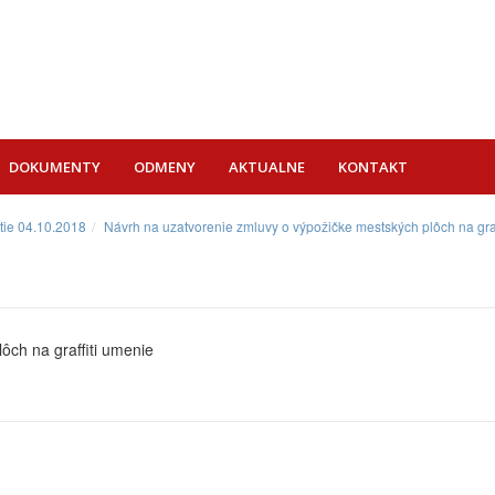
DOKUMENTY
ODMENY
AKTUALNE
KONTAKT
tie 04.10.2018
Návrh na uzatvorenie zmluvy o výpožičke mestských plôch na graf
ôch na graffiti umenie