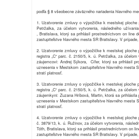
podľa § 8 všeobecne záväzného nariadenia hlavného mes
1. Uzatvorenie zmluvy o výpožičke k mestskej ploche p
Petržalka, za účelom vytvorenia, následného užívani
, Bratislava, ktorý sa prihlásil prostredníctvom on l
zastupiteľstve hlavného mesta SR Bratislavy. V prípade
2. Uzatvorenie zmluvy o výpožičke k mestskej ploche p
registra „C“ parc. č. 2150/5, k. ú. Petržalka, za účelo
záujemcovi: Andrej Sýkora, Cífer, ktorý sa prihlásil 
uznesenia v Mestskom zastupiteľstve hlavného mesta S
stratí platnosť.
3. Uzatvorenie zmluvy o výpožičke k mestskej ploche p
registra „C“ parc. č. 2150/5, k. ú. Petržalka, za účelo
záujemkyni: Zuzana Hríbová, Martin, ktorá sa prihlásil
uznesenia v Mestskom zastupiteľstve hlavného mesta S
stratí platnosť.
4. Uzatvorenie zmluvy o výpožičke k mestskej ploche pr
č. 3879/13, k. ú. Ružinov, za účelom vytvorenia, násle
Tóth, Bratislava, ktorý sa prihlásil prostredníctvom o
zastupiteľstve hlavného mesta SR Bratislavy. V prípade