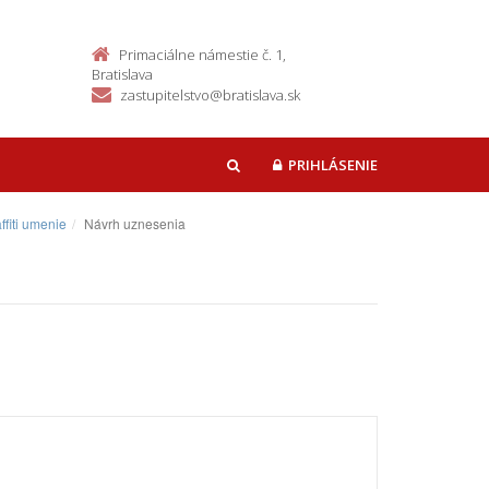
Primaciálne námestie č. 1,
Bratislava
zastupitelstvo@bratislava.sk
PRIHLÁSENIE
HĽADAŤ
fiti umenie
Návrh uznesenia