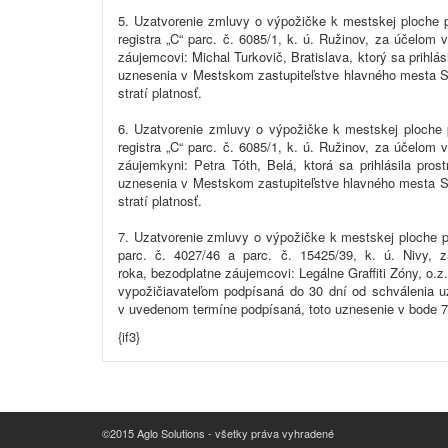
5. Uzatvorenie zmluvy o výpožičke k mestskej ploche p
registra „C“ parc. č. 6085/1, k. ú. Ružinov, za účelom
záujemcovi: Michal Turkovič, Bratislava, ktorý sa prihl
uznesenia v Mestskom zastupiteľstve hlavného mesta S
stratí platnosť.
6. Uzatvorenie zmluvy o výpožičke k mestskej ploche p
registra „C“ parc. č. 6085/1, k. ú. Ružinov, za účelom
záujemkyni: Petra Tóth, Belá, ktorá sa prihlásila pr
uznesenia v Mestskom zastupiteľstve hlavného mesta S
stratí platnosť.
7. Uzatvorenie zmluvy o výpožičke k mestskej ploche pr
parc. č. 4027/46 a parc. č. 15425/39, k. ú. Nivy, 
roka, bezodplatne záujemcovi: Legálne Graffiti Zóny, o.z
vypožičiavateľom podpísaná do 30 dní od schválenia 
v uvedenom termíne podpísaná, toto uznesenie v bode 7 s
{if3}
©2015 Aglo Solutions - všetky práva vyhradené