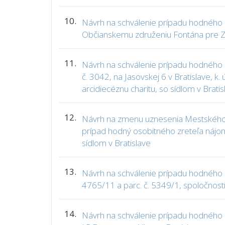
10.
Návrh na schválenie prípadu hodného os
Občianskemu združeniu Fontána pre Zu
11.
Návrh na schválenie prípadu hodného o
č. 3042, na Jasovskej 6 v Bratislave, k
arcidiecéznu charitu, so sídlom v Bratis
12.
Návrh na zmenu uznesenia Mestského z
prípad hodný osobitného zreteľa nájom č
sídlom v Bratislave
13.
Návrh na schválenie prípadu hodného os
4765/11 a parc. č. 5349/1, spoločnosti 
14.
Návrh na schválenie prípadu hodného os