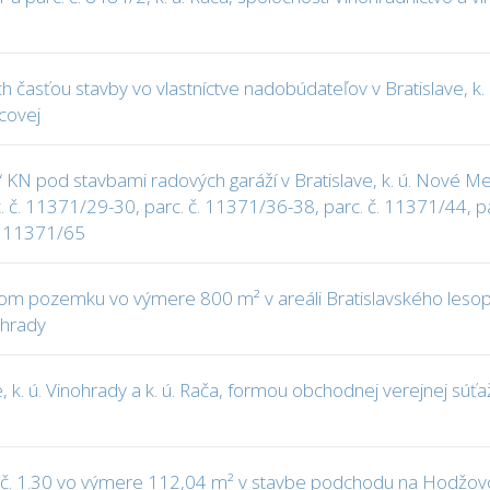
asťou stavby vo vlastníctve nadobúdateľov v Bratislave, k. ú.
covej
KN pod stavbami radových garáží v Bratislave, k. ú. Nové Mes
. č. 11371/29-30, parc. č. 11371/36-38, parc. č. 11371/44, pa
č. 11371/65
m pozemku vo výmere 800 m² v areáli Bratislavského lesopark
ohrady
 k. ú. Vinohrady a k. ú. Rača, formou obchodnej verejnej sú
č. 1.30 vo výmere 112,04 m² v stavbe podchodu na Hodžovom 