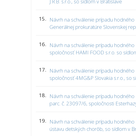
J.R.B. s.r.o., so sídlom v Bratislave
15.
Návrh na schválenie prípadu hodného os
Generálnej prokuratúre Slovenskej repu
16.
Návrh na schválenie prípadu hodného os
spoločnosť HAMI FOOD s.r.o. so sídlom
17.
Návrh na schválenie prípadu hodného os
spoločnosť 4MG&P Slovakia s.r.o., so s
18.
Návrh na schválenie prípadu hodného os
parc. č. 23097/6, spoločnosti Esterhazy 
19.
Návrh na schválenie prípadu hodného o
ústavu detských chorôb, so sídlom v Br