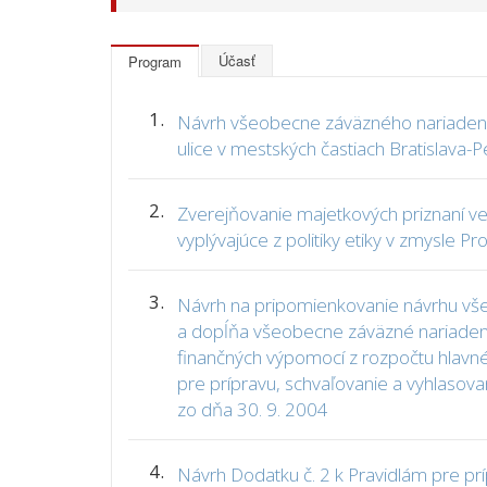
Účasť
Program
1.
Návrh všeobecne záväzného nariadenia 
ulice v mestských častiach Bratislava-
2.
Zverejňovanie majetkových priznaní ver
vyplývajúce z politiky etiky v zmysle P
3.
Návrh na pripomienkovanie návrhu všeo
a dopĺňa všeobecne záväzné nariadenie
finančných výpomocí z rozpočtu hlavnéh
pre prípravu, schvaľovanie a vyhlasova
zo dňa 30. 9. 2004
4.
Návrh Dodatku č. 2 k Pravidlám pre pr