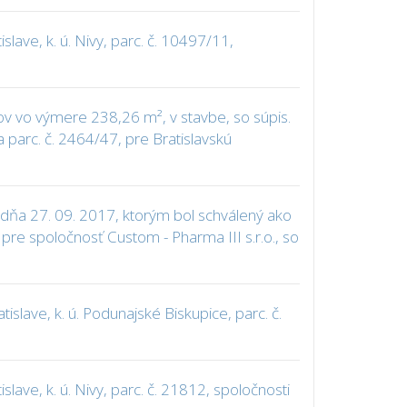
ave, k. ú. Nivy, parc. č. 10497/11,
v vo výmere 238,26 m², v stavbe, so súpis.
a parc. č. 2464/47, pre Bratislavskú
dňa 27. 09. 2017, ktorým bol schválený ako
 pre spoločnosť Custom - Pharma III s.r.o., so
lave, k. ú. Podunajské Biskupice, parc. č.
ave, k. ú. Nivy, parc. č. 21812, spoločnosti