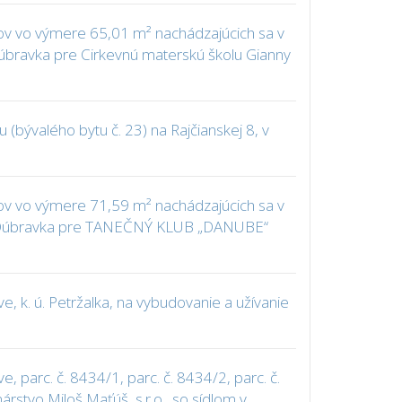
ov vo výmere 65,01 m² nachádzajúcich sa v
ú. Dúbravka pre Cirkevnú materskú školu Gianny
bývalého bytu č. 23) na Rajčianskej 8, v
ov vo výmere 71,59 m² nachádzajúcich sa v
k. ú. Dúbravka pre TANEČNÝ KLUB „DANUBE“
 k. ú. Petržalka, na vybudovanie a užívanie
parc. č. 8434/1, parc. č. 8434/2, parc. č.
árstvo Miloš Maťúš, s.r.o., so sídlom v