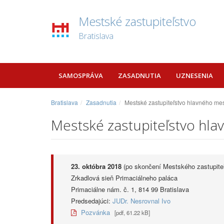
Mestské zastupiteľstvo
Bratislava
SAMOSPRÁVA
ZASADNUTIA
UZNESENIA
Bratislava
Zasadnutia
Mestské zastupiteľstvo hlavného mes
Mestské zastupiteľstvo hla
23. októbra 2018
(po skončení Mestského zastupite
Zrkadlová sieň Primaciálneho paláca
Primaciálne nám. č. 1, 814 99 Bratislava
Predsedajúci:
JUDr. Nesrovnal Ivo
Pozvánka
[pdf, 61.22 kB]