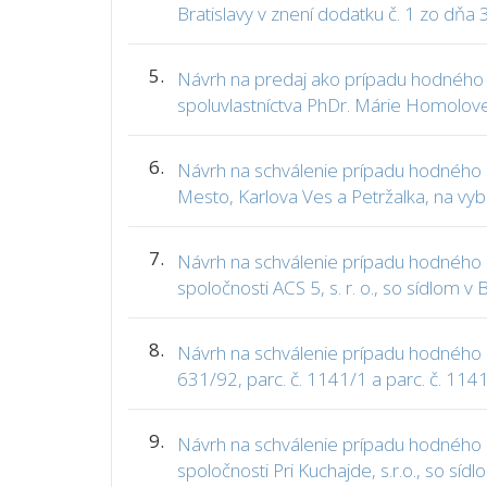
Bratislavy v znení dodatku č. 1 zo dňa 
5.
Návrh na predaj ako prípadu hodného o
spoluvlastníctva PhDr. Márie Homolove
6.
Návrh na schválenie prípadu hodného o
Mesto, Karlova Ves a Petržalka, na vyb
7.
Návrh na schválenie prípadu hodného o
spoločnosti ACS 5, s. r. o., so sídlom v 
8.
Návrh na schválenie prípadu hodného os
631/92, parc. č. 1141/1 a parc. č. 114
9.
Návrh na schválenie prípadu hodného os
spoločnosti Pri Kuchajde, s.r.o., so sídl