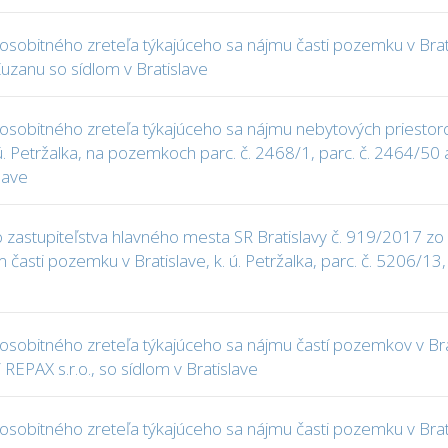
obitného zreteľa týkajúceho sa nájmu časti pozemku v Bratisl
zanu so sídlom v Bratislave
sobitného zreteľa týkajúceho sa nájmu nebytových priestoro
. ú. Petržalka, na pozemkoch parc. č. 2468/1, parc. č. 2464/50 
lave
astupiteľstva hlavného mesta SR Bratislavy č. 919/2017 zo 
asti pozemku v Bratislave, k. ú. Petržalka, parc. č. 5206/13,
obitného zreteľa týkajúceho sa nájmu častí pozemkov v Bratis
REPAX s.r.o., so sídlom v Bratislave
obitného zreteľa týkajúceho sa nájmu časti pozemku v Bratisl