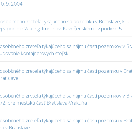
30. 9. 2004
sobitného zreteľa týkajúceho sa pozemku v Bratislave, k. ú.
j v podiele ½ a Ing. Imrichovi Kavečenskému v podiele ½
sobitného zreteľa týkajúceho sa nájmu častí pozemkov v Brati
udovanie kontajnerových stojísk
sobitného zreteľa týkajúceho sa nájmu časti pozemku v Brati
Bratislave
obitného zreteľa týkajúceho sa nájmu častí pozemkov v Bratisl
1/2, pre mestskú časť Bratislava-Vrakuňa
obitného zreteľa týkajúceho sa nájmu časti pozemku v Bratisl
om v Bratislave