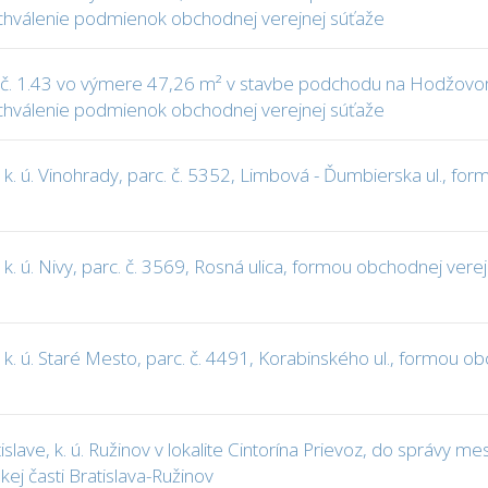
chválenie podmienok obchodnej verejnej súťaže
č. 1.43 vo výmere 47,26 m² v stavbe podchodu na Hodžovom n
chválenie podmienok obchodnej verejnej súťaže
k. ú. Vinohrady, parc. č. 5352, Limbová - Ďumbierska ul., fo
k. ú. Nivy, parc. č. 3569, Rosná ulica, formou obchodnej ver
k. ú. Staré Mesto, parc. č. 4491, Korabinského ul., formou o
islave, k. ú. Ružinov v lokalite Cintorína Prievoz, do správy
ej časti Bratislava-Ružinov