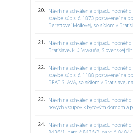
20.
Návrh na schválenie prípadu hodného 
stavbe súpis. č. 1873 postavenej na poz
Berettovej Mollovej, so sídlom v Bratis
21.
Návrh na schválenie prípadu hodného o
Bratislave, k. ú. Vrakuňa, Slovenskej fil
22.
Návrh na schválenie prípadu hodného 
stavbe súpis. č. 1188 postavenej na p
BRATISLAVA, so sídlom v Bratislave, na
23.
Návrh na schválenie prípadu hodného o
nových vstupov k bytovým domom a prí
24.
Návrh na schválenie prípadu hodného os
8436/1, parc. č 8436/2, parc. č. 8484/1 