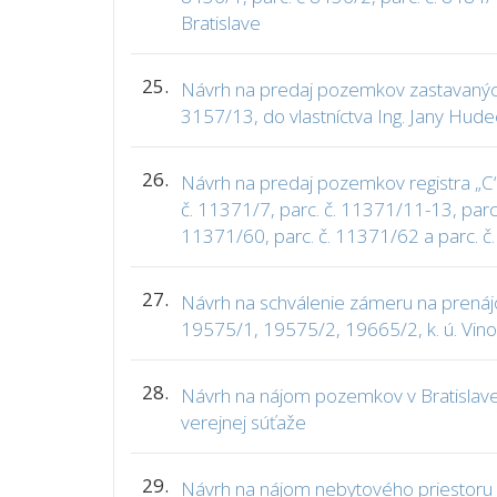
Bratislave
25.
Návrh na predaj pozemkov zastavaných č
3157/13, do vlastníctva Ing. Jany Hude
26.
Návrh na predaj pozemkov registra „C“ 
č. 11371/7, parc. č. 11371/11-13, parc
11371/60, parc. č. 11371/62 a parc. 
27.
Návrh na schválenie zámeru na prenájo
19575/1, 19575/2, 19665/2, k. ú. Vin
28.
Návrh na nájom pozemkov v Bratislave,
verejnej súťaže
29.
Návrh na nájom nebytového priestoru 