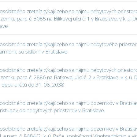
osobitného zreteľa týkajúceho sa nájmu nebytových priestor
emku parc. č. 3085 na Bilíkovej ulici č. 1 v Bratislave, v k. 
lave
sobitného zreteľa týkajúceho sa nájmu nebytového priestoru (
harmónii, so sídlom v Bratislave
osobitného zreteľa týkajúceho sa nájmu nebytových priestor
ozemku parc. č. 2886 na Batkovej ulici č. 2 v Bratislave, v 
 dobu určitú do 31. 08. 2038
sobitného zreteľa týkajúceho sa nájmu pozemkov v Bratislave,
stupov do nebytových priestorov v Bratislave
obitného zreteľa týkajúceho sa nájmu pozemkov v Bratislave, 
a parc. č. 8484/2, k. ú. Rača, spoločnosti Vinohradníctvo a vin