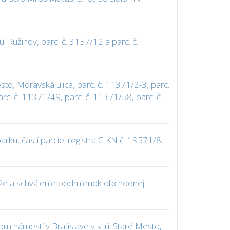
 Ružinov, parc. č. 3157/12 a parc. č.
to, Moravská ulica, parc. č. 11371/2-3, parc.
rc. č. 11371/49, parc. č. 11371/58, parc. č.
u, časti parciel registra C KN č. 19571/8,
ťaže a schválenie podmienok obchodnej
námestí v Bratislave v k. ú. Staré Mesto,