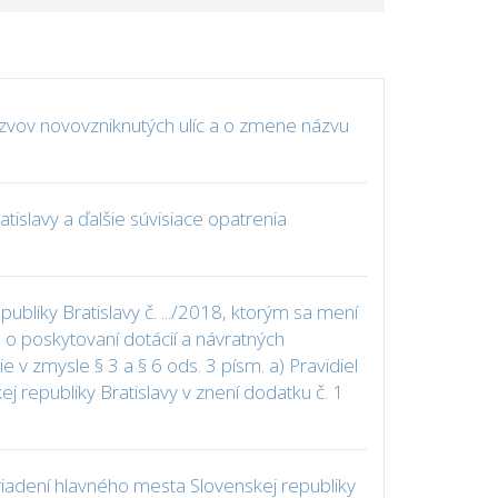
zvov novovzniknutých ulíc a o zmene názvu
islavy a ďalšie súvisiace opatrenia
liky Bratislavy č. .../2018, ktorým sa mení
o poskytovaní dotácií a návratných
v zmysle § 3 a § 6 ods. 3 písm. a) Pravidiel
 republiky Bratislavy v znení dodatku č. 1
iadení hlavného mesta Slovenskej republiky