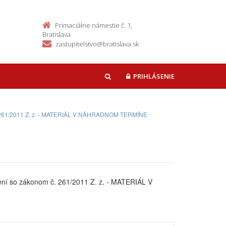
Primaciálne námestie č. 1,
Bratislava
zastupitelstvo@bratislava.sk
PRIHLÁSENIE
HĽADAŤ
m č. 261/2011 Z. z. - MATERIÁL V NÁHRADNOM TERMÍNE
ení so zákonom č. 261/2011 Z. z. - MATERIÁL V